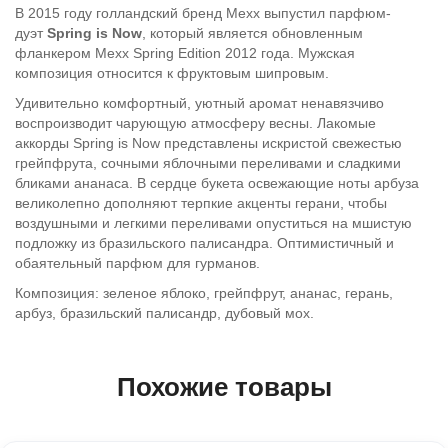
В 2015 году голландский бренд Mexx выпустил парфюм-
дуэт
Spring is Now
, который является обновленным
фланкером Mexx Spring Edition 2012 года. Мужская
композиция относится к фруктовым шипровым.
Удивительно комфортный, уютный аромат ненавязчиво
воспроизводит чарующую атмосферу весны. Лакомые
аккорды Spring is Now представлены искристой свежестью
грейпфрута, сочными яблочными переливами и сладкими
бликами ананаса. В сердце букета освежающие ноты арбуза
великолепно дополняют терпкие акценты герани, чтобы
воздушными и легкими переливами опуститься на мшистую
подложку из бразильского палисандра. Оптимистичный и
обаятельный парфюм для гурманов.
Композиция: зеленое яблоко, грейпфрут, ананас, герань,
арбуз, бразильский палисандр, дубовый мох.
Похожие товары