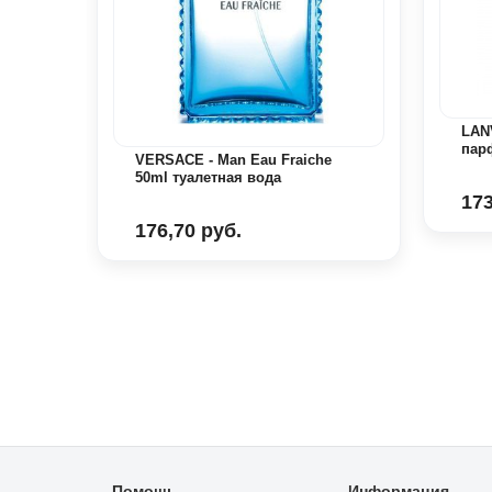
LANV
пар
 ml
VERSACE - Man Eau Fraiche
50ml туалетная вода
173
176,70 руб.
Помощь
Информация