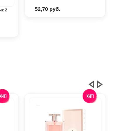
52,70 руб.
ик 2
Byre
проб
вода
52,