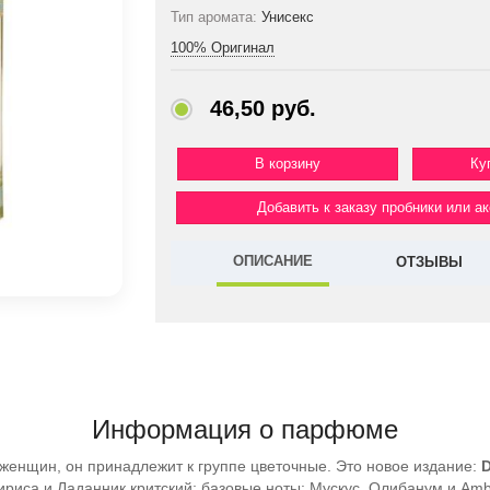
Тип аромата:
Унисекс
100% Оригинал
46,50 руб.
Ку
Добавить к заказу пробники или а
ОПИСАНИЕ
ОТЗЫВЫ
Информация о парфюме
женщин, он принадлежит к группе цветочные. Это новое издание:
D
риса и Ладанник критский; базовые ноты: Мускус, Олибанум и Amb