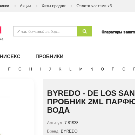
винки
Акции
Хиты продаж
Оплата частями х3
Операторы заня
УНИСЕКС
ПРОБНИКИ
E
F
G
H
I
J
K
L
M
N
O
P
Q
BYREDO - DE LOS SA
ПРОБНИК 2ML ПАРФ
ВОДА
Артикул:
7.81938
Бренд:
BYREDO