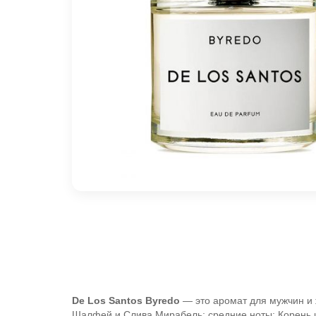
De Los Santos
Byredo
— это аромат для мужчин и 
Шалфей и Слива Мирабель; средние ноты: Корень и