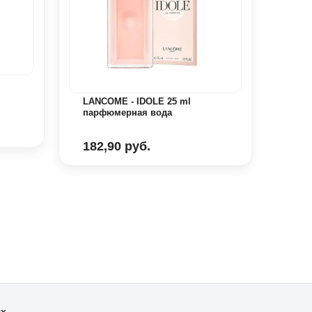
VERS
Abso
вода
LANCOME - IDOLE 25 ml
парфюмерная вода
161
182,90 руб.
ях