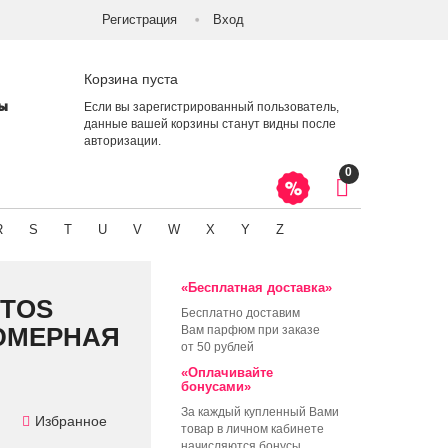
Регистрация
Вход
Корзина пуста
ты
Если вы зарегистрированный пользователь,
данные вашей корзины станут видны после
авторизации
.
0
R
S
T
U
V
W
X
Y
Z
«Бесплатная доставка»
NTOS
Бесплатно доставим
ЮМЕРНАЯ
Вам парфюм при заказе
от 50 рублей
«Оплачивайте
бонусами»
За каждый купленный Вами
Избранное
товар в личном кабинете
начисляются бонусы,