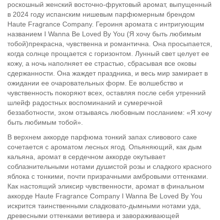
роскошный женский восточно-фруктовый аромат, выпущенный
в 2024 году испанским нишевым парфюмерным брендом
Haute Fragrance Company. Героиня аромата с интригующим
названием I Wanna Be Loved By You (Я хочу быть любимым
тобой)прекрасна, чувственна и романтична. Она просыпается,
когда солнце прощается с горизонтом. Лунный свет целует ее
кожу, а ночь наполняет ее страстью, сбрасывая все оковы
сдержанности. Она жаждет праздника, и весь мир замирает в
ожидании ее очаровательных форм. Ее волшебство и
чувственность покоряют всех, оставляя после себя утренний
шлейф радостных воспоминаний и сумеречной
беззаботности, эхом отзываясь любовным посланием: «Я хочу
быть любимым тобой».
В верхнем аккорде парфюма тонкий запах сливового саке
сочетается с ароматом лесных ягод. Опьяняющий, как дым
кальяна, аромат в сердечном аккорде окутывает
соблазнительными нотами душистой розы и сладкого красного
яблока с тонкими, почти призрачными амбровыми оттенками.
Как настоящий эликсир чувственности, аромат в финальном
аккорде Haute Fragrance Company I Wanna Be Loved By You
искрится таинственными сладковато-дымными нотами уда,
древесными оттенками ветивера и завораживающей