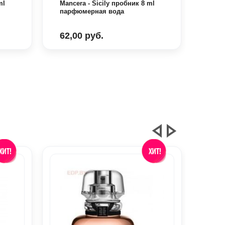
ml
Mancera - Sicily пробник 8 ml
Manc
парфюмерная вода
парф
62,00 руб.
62,