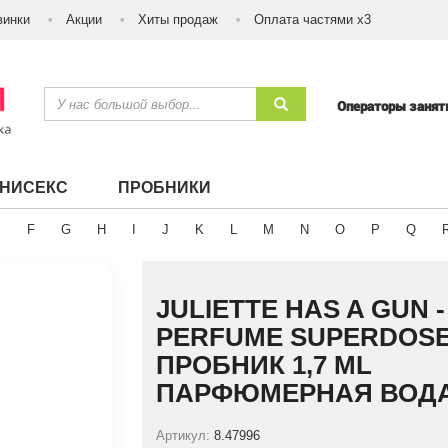
винки
Акции
Хиты продаж
Оплата частями х3
Операторы заня
УНИСЕКС
ПРОБНИКИ
E
F
G
H
I
J
K
L
M
N
O
P
Q
JULIETTE HAS A GUN -
PERFUME SUPERDOS
ПРОБНИК 1,7 ML
ПАРФЮМЕРНАЯ ВОД
Артикул:
8.47996