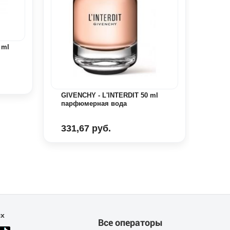
 ml
VERS
50ml
176
GIVENCHY - L'INTERDIT 50 ml
парфюмерная вода
331,67 руб.
ях
Все операторы