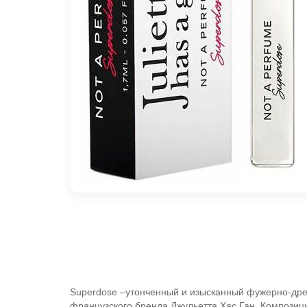
Superdose –
утонченный и изысканный фужерно-дре
французского бренда Джульетта Хас Ган. Композици