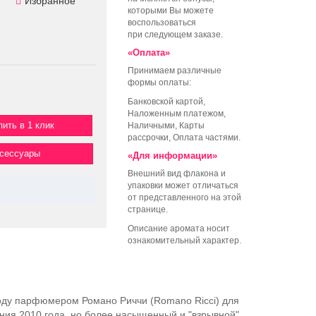
Избранное
которыми Вы можете
воспользоваться
при следующем заказе.
«Оплата»
Принимаем различные
формы оплаты:
Банковской картой,
Наложенным платежом,
пить в 1 клик
Наличными, Карты
рассрочки, Оплата частями.
ксессуары
«Для информации»
Внешний вид флакона и
упаковки может отличаться
от представленного на этой
странице.
Описание аромата носит
ознакомительный характер.
оду парфюмером Романо Риччи (Romano Ricci) для
ания 2010 года, но более насыщенный и "взрывной",