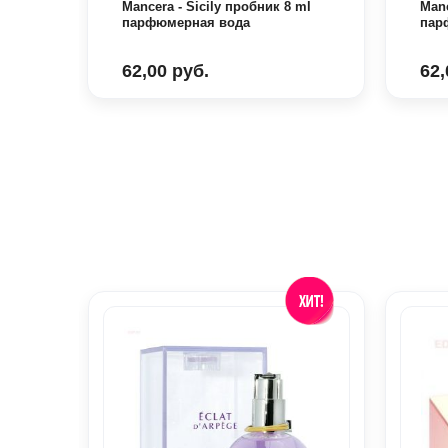
 ml
Mancera - Sicily пробник 8 ml
Manc
парфюмерная вода
пар
62,00 руб.
62,