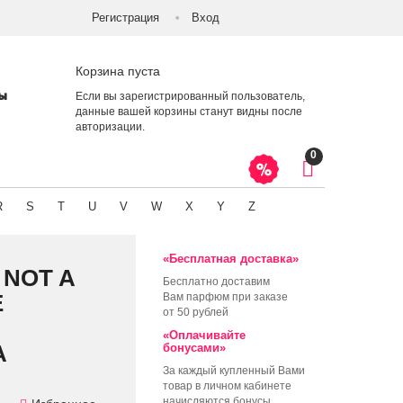
Регистрация
Вход
Корзина пуста
ты
Если вы зарегистрированный пользователь,
данные вашей корзины станут видны после
авторизации
.
0
R
S
T
U
V
W
X
Y
Z
«Бесплатная доставка»
 NOT A
Бесплатно доставим
E
Вам парфюм при заказе
от 50 рублей
«Оплачивайте
А
бонусами»
За каждый купленный Вами
товар в личном кабинете
начисляются бонусы,