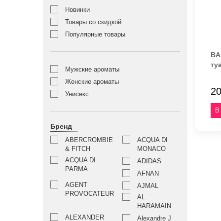
Новинки
Товары со скидкой
Популярные товары
BA
ту
Мужские ароматы
Женские ароматы
20
Унисекс
Бренд
ABERCROMBIE
ACQUA DI
& FITCH
MONACO
ACQUA DI
ADIDAS
PARMA
AFNAN
AGENT
AJMAL
PROVOCATEUR
AL
HARAMAIN
ALEXANDER
Alexandre J