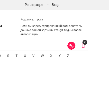
Регистрация
Вход
Корзина пуста
ты
Если вы зарегистрированный пользователь,
данные вашей корзины станут видны после
авторизации
.
0
R
S
T
U
V
W
X
Y
Z