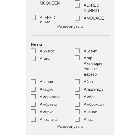
MCQUEEN
ALFRED
DUNHILL
ALFRED
AMOUAGE
SUNG
ANGEL
Развернуть
SCHLESSER
ANNA SUI
ANNAYAKE
Ноты
ANNE
ANNICK
FONTAINE
GOUTAL
Абрикос
Абсент
ANTONIO
ANTONIO
Агар
Агава
BANDERAS
MARETTI
Аквилария
Удовое
ARABESQUE
AQUOLINA
дерево
PERFUMES
Азалия
Айва
ARIANA
ARAMIS
GRANDE
Акация
Альдегиды
ARMAND
ARMAF
Амариллис
Амбра
BASI
Амбретта
Амброксан
ATELIER DES
ATELIER
Амирис
Ананас
ORS
MATERI
ATTAR
Ангелика
Анис
AZZARO
COLLECTION
Развернуть
Апельсиновый
BADGLEY
Апельсин
цвет
MISCHKA