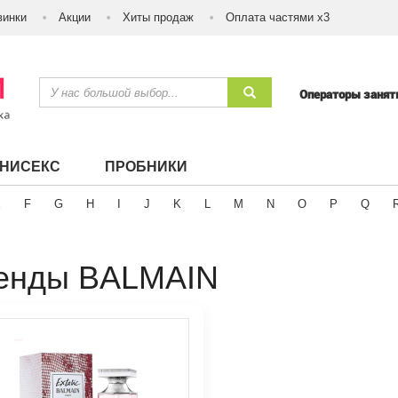
винки
Акции
Хиты продаж
Оплата частями х3
Операторы заня
УНИСЕКС
ПРОБНИКИ
E
F
G
H
I
J
K
L
M
N
O
P
Q
енды BALMAIN