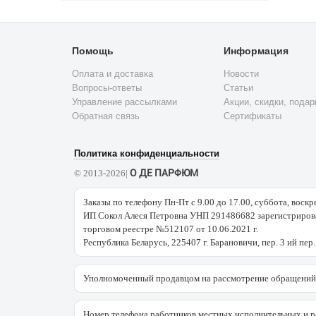
Флердоранж
BALDESSARINI
BALDININI
Арбуз
Артемизия
BALENCIAGA
BALMAIN
Базилик
Бальзам
BANANA
BAMOTTE
Помощь
Информация
Бальса
REPUBLIC
Бамбук
Бальза
Оплата и доставка
BDK
Новости
BEBE
Банан
Бальзовое
PARFUMS
Вопросы-ответы
Статьи
Бархотки
BENETTON
дерево
Управление рассылками
Акции, скидки, подар
Бархотцы
BEVERLY
BENTLEY
Обратная связь
Сертификаты
Тагетес
HILLS
Бензоин
Бергамот
BIEHL
BEYONCE
PARFUMKUNSTWERKE
Береза
Бессмертник
Политика конфиденциальности
BILL BLASS
BLUMARINE
Бобы тонка
Болиголов
О ДЕ ПАРФЮМ
© 2013-2026|
BOADICEA
BOND № 9
Боярышник
Бренди
THE
Заказы по телефону Пн-Пт с 9.00 до 17.00, суббота, воскр
BOTTEGA
Брусника
Ваниль
VICTORIOUS
VENETA
ИП Сокол Алеся Петровна УНП 291486682 зарегистрирова
Васаби
Василёк
торговом реестре №512107 от 10.06.2021 г.
BOUCHERON
BRIONI
Вербена
Вермут
Республика Беларусь, 225407 г. Барановичи, пер. 3 ий пер.
BRITNEY
BROOKS
Ветивер
Виноград
SPEARS
BROTHERS
Виноградный
Виски
BRUNO
Уполномоченный продавцом на рассмотрение обращений 
BUGATTI
ликер
BANANI
Вишня
BURBERRY
Водка
Водные ноты
Номер телефона работников местных исполнительных и р
BVLGARI
BYBOZO