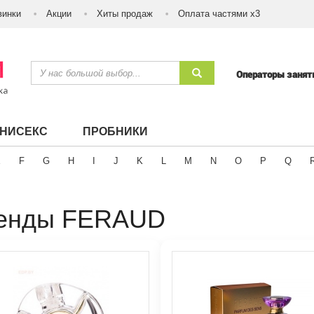
винки
Акции
Хиты продаж
Оплата частями х3
Операторы заня
УНИСЕКС
ПРОБНИКИ
E
F
G
H
I
J
K
L
M
N
O
P
Q
енды FERAUD