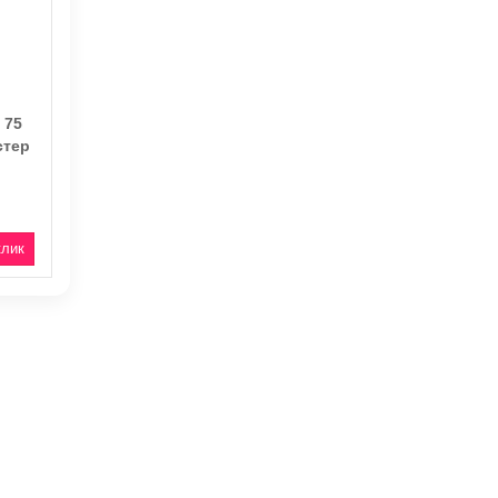
 75
стер
клик