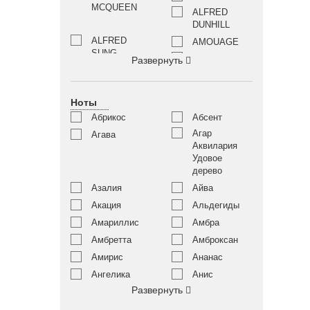
MCQUEEN
ALFRED
DUNHILL
ALFRED
AMOUAGE
SUNG
ANGEL
Развернуть
SCHLESSER
ANNA SUI
ANNAYAKE
Ноты
ANNE
ANNICK
FONTAINE
GOUTAL
Абрикос
Абсент
ANTONIO
ANTONIO
Агар
Агава
BANDERAS
MARETTI
Аквилария
Удовое
ARABESQUE
AQUOLINA
дерево
PERFUMES
Азалия
Айва
ARIANA
ARAMIS
GRANDE
Акация
Альдегиды
ARMAND
ARMAF
Амариллис
Амбра
BASI
Амбретта
Амброксан
ATELIER DES
ATELIER
Амирис
Ананас
ORS
MATERI
ATTAR
Ангелика
Анис
AZZARO
COLLECTION
Развернуть
Апельсиновый
BADGLEY
Апельсин
цвет
MISCHKA