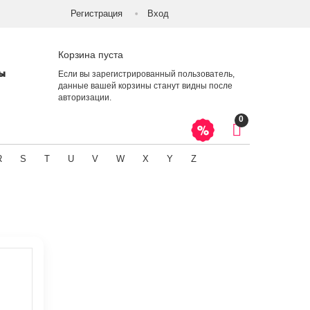
Регистрация
Вход
Корзина пуста
ты
Если вы зарегистрированный пользователь,
данные вашей корзины станут видны после
авторизации
.
0
R
S
T
U
V
W
X
Y
Z