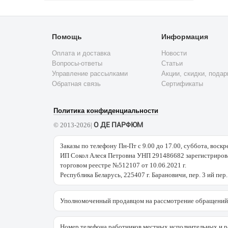
Флердоранж
BALDESSARINI
BALDININI
Арбуз
Артемизия
BALENCIAGA
BALMAIN
Базилик
Бальзам
BANANA
BAMOTTE
Помощь
Информация
Бальса
REPUBLIC
Бамбук
Бальза
Оплата и доставка
BDK
Новости
BEBE
Банан
Бальзовое
PARFUMS
Вопросы-ответы
Статьи
Бархотки
BENETTON
дерево
Управление рассылками
Акции, скидки, подар
Бархотцы
BEVERLY
BENTLEY
Обратная связь
Сертификаты
Тагетес
HILLS
Бензоин
Бергамот
BIEHL
BEYONCE
PARFUMKUNSTWERKE
Береза
Бессмертник
Политика конфиденциальности
BILL BLASS
BLUMARINE
Бобы тонка
Болиголов
О ДЕ ПАРФЮМ
© 2013-2026|
BOADICEA
BOND № 9
Боярышник
Бренди
THE
Заказы по телефону Пн-Пт с 9.00 до 17.00, суббота, воскр
BOTTEGA
Брусника
Ваниль
VICTORIOUS
VENETA
ИП Сокол Алеся Петровна УНП 291486682 зарегистрирова
Васаби
Василёк
торговом реестре №512107 от 10.06.2021 г.
BOUCHERON
BRIONI
Вербена
Вермут
Республика Беларусь, 225407 г. Барановичи, пер. 3 ий пер.
BRITNEY
BROOKS
Ветивер
Виноград
SPEARS
BROTHERS
Виноградный
Виски
BRUNO
Уполномоченный продавцом на рассмотрение обращений 
BUGATTI
ликер
BANANI
Вишня
BURBERRY
Водка
Водные ноты
Номер телефона работников местных исполнительных и р
BVLGARI
BYBOZO