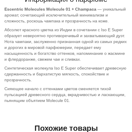
Escentric Molecules Molecule 01 + Champaca
— уникальный
аромат, сочетающий исключительный минимализм и
сложность, роскошь чампака и прозрачность на коже.
Абсолют красного цветка из Индии в сочетании с Iso E Super
образует невероятно противоречивый и захватывающий дуэт.
Нота чампаки, заслуженно признанная одной из самых редких
и дорогих в мировой парфюмерии, передает ему
насыщенность и богатство оттенков, напоминание о жасмине
и флердоранже, свежем чае и сливках.
Синтетическая молекула Iso E Super обеспечивает древесную
сдержанность и бархатистую мягкость, спокойствие и
прозрачность.
Сияющее начало с оттенками цветов сменяется тихой
пульсацией древесного сердца, вкрадчивостью и ласкающим,
пьянящим объятием Molecule 01.
Похожие товары