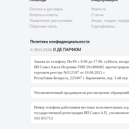
Оплата и доставка
Новости
Вопросы-ответы
Статьи
Управление рассылками
Акции, скидки, подар
Обратная связь
Сертификаты
Политика конфиденциальности
О ДЕ ПАРФЮМ
© 2013-2026|
Заказы по телефону Пн-Пт с 9.00 до 17.00, суббота, воскр
ИП Сокол Алеся Петровна УНП 291486682 зарегистрирова
торговом реестре №512107 от 10.06.2021 г.
Республика Беларусь, 225407 г. Барановичи, пер. 3 ий пер.
Уполномоченный продавцом на рассмотрение обращений 
Номер телефона работников местных исполнительных и р
государственной регистрации ИП Сокол А.П., уполномоч
163 651713