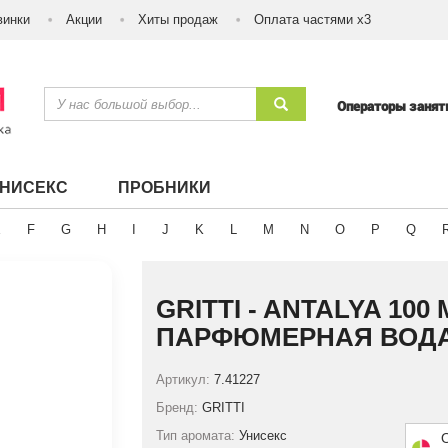
винки
Акции
Хиты продаж
Оплата частями х3
Операторы заня
УНИСЕКС
ПРОБНИКИ
E
F
G
H
I
J
K
L
M
N
O
P
Q
GRITTI - ANTALYA 100 
ПАРФЮМЕРНАЯ ВОД
Артикул:
7.41227
Бренд:
GRITTI
Тип аромата:
Унисекс