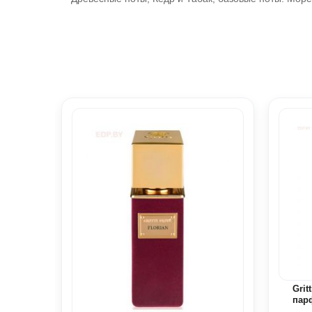
Grit
пар