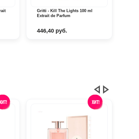
ait
Gritti - Kill The Lights 100 ml
Gritt
Extrait de Parfum
Parf
446,40 руб.
334