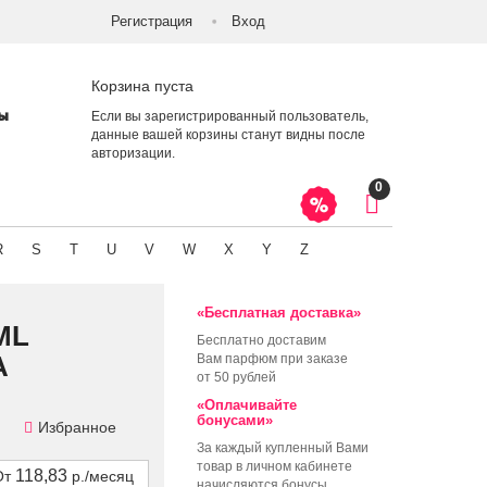
Регистрация
Вход
Корзина пуста
ты
Если вы зарегистрированный пользователь,
данные вашей корзины станут видны после
авторизации
.
0
R
S
T
U
V
W
X
Y
Z
«Бесплатная доставка»
ML
Бесплатно доставим
А
Вам парфюм при заказе
от 50 рублей
«Оплачивайте
бонусами»
Избранное
За каждый купленный Вами
товар в личном кабинете
118,83
От
р./месяц
начисляются бонусы,