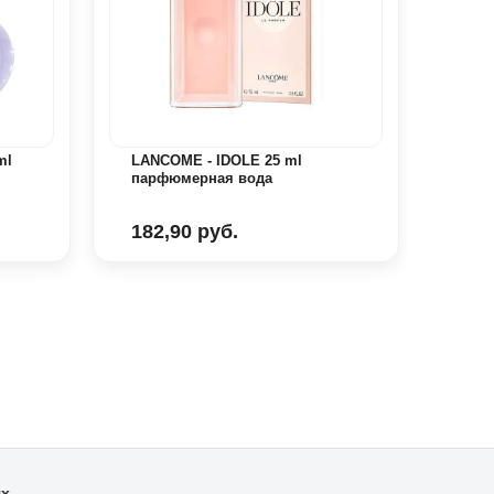
ml
LANCOME - IDOLE 25 ml
парфюмерная вода
182,90 руб.
GIVE
пар
331
ях