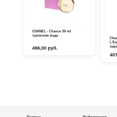
CHANEL - Chance 50 ml
туалетная вода
Chan
L'Ea
пар
496,00 руб.
407
я
Помощь
Информация