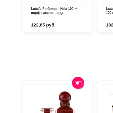
lack
Lattafa Perfumes - Hala 100 ml,
Latt
ая
парфюмерная вода
100
122,85 руб.
182