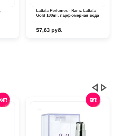
,
Lattafa Perfumes - Ramz Lattafa
Latt
Gold 100ml, парфюмерная вода
пар
57,63 руб.
98,