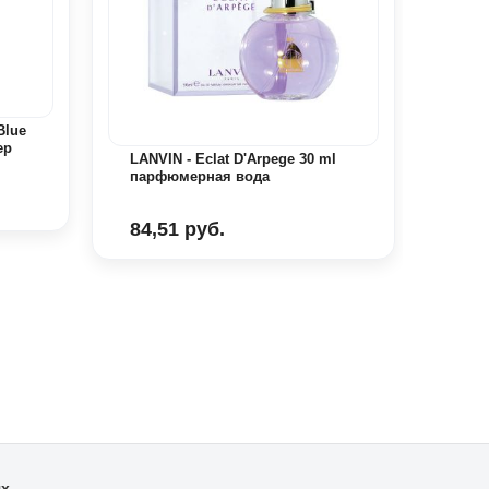
Blue
ер
LANVIN - Eclat D'Arpege 30 ml
LANC
парфюмерная вода
пар
84,51 руб.
182
ях