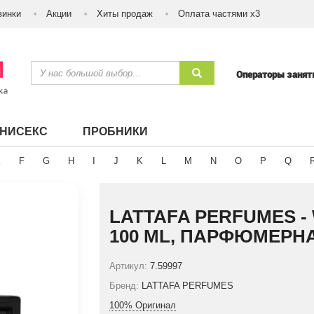
винки
Акции
Хиты продаж
Оплата частями х3
Операторы заня
УНИСЕКС
ПРОБНИКИ
E
F
G
H
I
J
K
L
M
N
O
P
Q
LATTAFA PERFUMES -
100 ML, ПАРФЮМЕРН
Артикул:
7.59997
Бренд:
LATTAFA PERFUMES
100% Оригинал