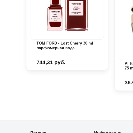
e
TOM FORD - Lost Cherry 30 ml
парфюмерная вода
744,31 руб.
Al 
75 
367
Помощь
Информация