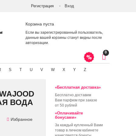
Регистрация
Вход
Корзина пуста
ты
Если вы зарегистрированный пользователь,
данные вашей корзины станут видны после
авторизации
.
0
R
S
T
U
V
W
X
Y
Z
«Бесплатная доставка»
 WAJOOD
Бесплатно доставим
АЯ ВОДА
Вам парфюм при заказе
от 50 рублей
«Оплачивайте
бонусами»
Избранное
За каждый купленный Вами
товар в личном кабинете
начисляются бонусы,