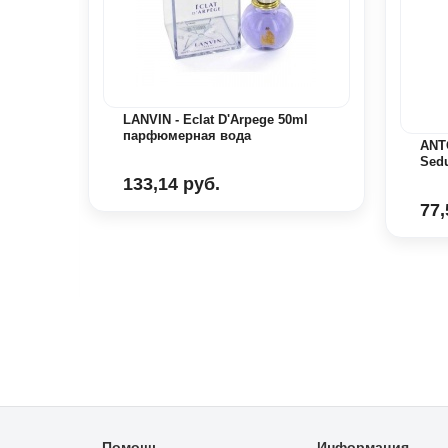
LANVIN - Eclat D'Arpege 50ml
парфюмерная вода
ANT
Sedu
133,14 руб.
77,
UGE
Помощь
Информация