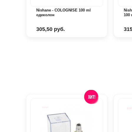
 50
Nishane - COLOGNISE 100 ml
Nis
одеколон
100
305,50 руб.
315