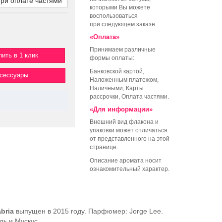
при оплате частями
которыми Вы можете
воспользоваться
при следующем заказе.
«Оплата»
Принимаем различные
пить в 1 клик
формы оплаты:
Банковской картой,
ксессуары
Наложенным платежом,
Наличными, Карты
рассрочки, Оплата частями.
«Для информации»
Внешний вид флакона и
упаковки может отличаться
от представленного на этой
странице.
Описание аромата носит
ознакомительный характер.
bria
выпущен в 2015 году. Парфюмер: Jorge Lee.
ль и Мускус.