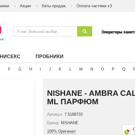
винки
Акции
Хиты продаж
Оплата частями х3
Операторы заня
УНИСЕКС
ПРОБНИКИ
E
F
G
H
I
J
K
L
M
N
O
P
Q
NISHANE - AMBRA CAL
ML ПАРФЮМ
Артикул:
7.5188733
Бренд:
NISHANE
100% Оригинал