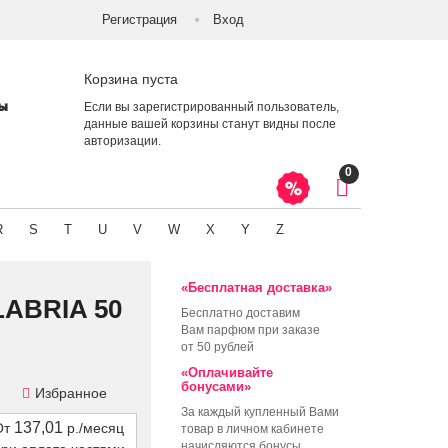
Регистрация
Вход
Корзина пуста
ты
Если вы зарегистрированный пользователь,
данные вашей корзины станут видны после
авторизации
.
0
R
S
T
U
V
W
X
Y
Z
«Бесплатная доставка»
ABRIA 50
Бесплатно доставим
Вам парфюм при заказе
от 50 рублей
«Оплачивайте
бонусами»
Избранное
За каждый купленный Вами
137,01
От
р./месяц
товар в личном кабинете
начисляются бонусы,