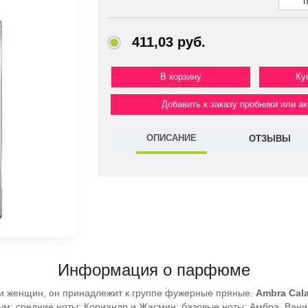
411,03 руб.
Ку
Добавить к заказу пробники или а
ОПИСАНИЕ
ОТЗЫВЫ
Информация о парфюме
и женщин, он принадлежит к группе фужерные пряные.
Ambra Cala
ум; средние ноты: Кориандр и Жасмин; базовые ноты: Амбра, Вани