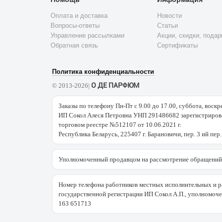
Оплата и доставка
Новости
Вопросы-ответы
Статьи
Управление рассылками
Акции, скидки, подар
Обратная связь
Сертификаты
Политика конфиденциальности
О ДЕ ПАРФЮМ
© 2013-2026|
Заказы по телефону Пн-Пт с 9.00 до 17.00, суббота, воскр
ИП Сокол Алеся Петровна УНП 291486682 зарегистрирова
торговом реестре №512107 от 10.06.2021 г.
Республика Беларусь, 225407 г. Барановичи, пер. 3 ий пер.
Уполномоченный продавцом на рассмотрение обращений 
Номер телефона работников местных исполнительных и р
государственной регистрации ИП Сокол А.П., уполномоч
163 651713