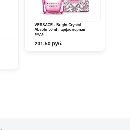
VERSACE - Bright Crystal
Absolu 50ml парфюмерная
вода
e
Lanc
201,50 руб.
Parf
465
ях