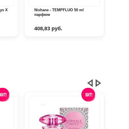
ays X
Nishane - TEMPFLUO 50 ml
Nish
парфюм
408,83 руб.
838