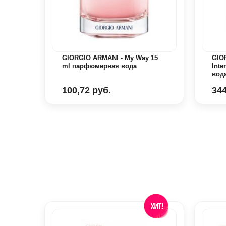
ioia
я
GIORGIO ARMANI - My Way 15
GIO
ml парфюмерная вода
Int
вод
100,72 руб.
344