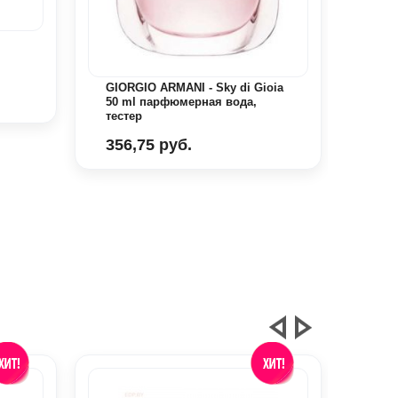
Gior
You 
вода
GIORGIO ARMANI - Sky di Gioia
316
50 ml парфюмерная вода,
тестер
356,75 руб.