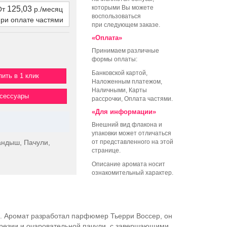
которыми Вы можете
125,03
От
р./месяц
воспользоваться
при оплате частями
при следующем заказе.
«Оплата»
Принимаем различные
формы оплаты:
Банковской картой,
пить в 1 клик
Наложенным платежом,
Наличными, Карты
ксессуары
рассрочки, Оплата частями.
«Для информации»
Внешний вид флакона и
упаковки может отличаться
андыш, Пачули,
от представленного на этой
странице.
Описание аромата носит
ознакомительный характер.
. Аромат разработал парфюмер Тьерри Воссер, он
фрезии и очаровательной пачули, с завершающими