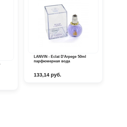
LANVIN - Eclat D'Arpege 50ml
LANV
парфюмерная вода
пар
e
133,14 руб.
173