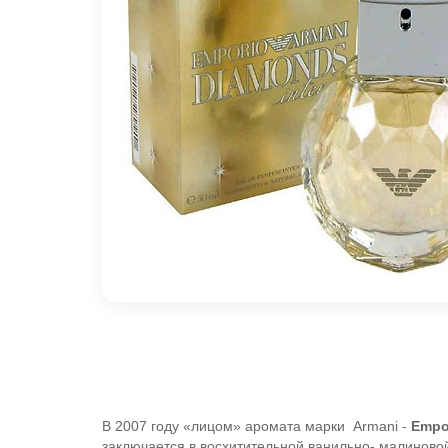
В 2007 году «лицом» аромата марки Armani -
Empo
заключается в восхитительной ванильно- малинов