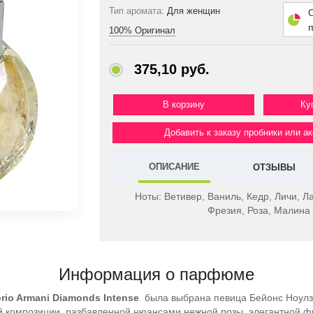
Тип аромата:
Для женщин
100% Оригинал
375,10 руб.
Ку
Добавить к заказу пробники или а
ОПИСАНИЕ
ОТЗЫВЫ
Ноты:
Ветивер, Ваниль, Кедр, Личи, Л
Фрезия, Роза, Малина
Информация о парфюме
rio Armani Diamonds Intense
была выбрана певица Бейонс Ноулз
ой композиции, разбавленной нюансами нежной розы, элегантной 