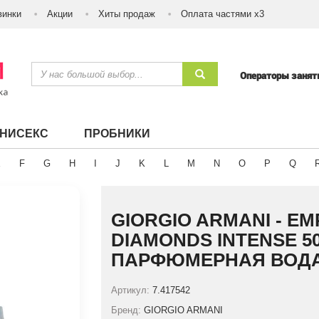
винки
Акции
Хиты продаж
Оплата частями х3
Операторы заня
УНИСЕКС
ПРОБНИКИ
E
F
G
H
I
J
K
L
M
N
O
P
Q
GIORGIO ARMANI - EM
DIAMONDS INTENSE 5
ПАРФЮМЕРНАЯ ВОДА
Артикул:
7.417542
Бренд:
GIORGIO ARMANI