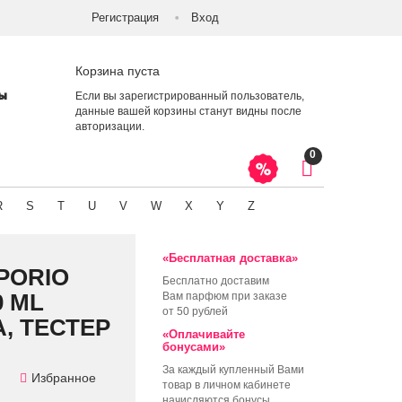
Регистрация
Вход
Корзина пуста
ты
Если вы зарегистрированный пользователь,
данные вашей корзины станут видны после
авторизации
.
0
R
S
T
U
V
W
X
Y
Z
«Бесплатная доставка»
PORIO
Бесплатно доставим
0 ML
Вам парфюм при заказе
от 50 рублей
, ТЕСТЕР
«Оплачивайте
бонусами»
За каждый купленный Вами
Избранное
товар в личном кабинете
начисляются бонусы,