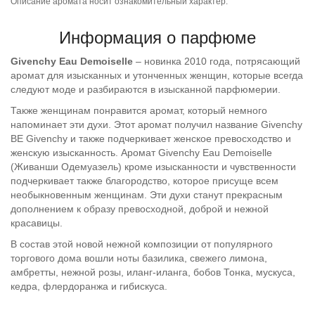
Описание аромата носит ознакомительный характер.
Информация о парфюме
Givenchy Eau Demoiselle
– новинка 2010 года, потрясающий
аромат для изысканных и утонченных женщин, которые всегда
следуют моде и разбираются в изысканной парфюмерии.
Также женщинам понравится аромат, который немного
напоминает эти духи. Этот аромат получил название Givenchy
BE Givenchy и также подчеркивает женское превосходство и
женскую изысканность. Аромат Givenchy Eau Demoiselle
(Живанши Одемуазель) кроме изысканности и чувственности
подчеркивает также благородство, которое присуще всем
необыкновенным женщинам. Эти духи станут прекрасным
дополнением к образу превосходной, доброй и нежной
красавицы.
В состав этой новой нежной композиции от популярного
торгового дома вошли ноты базилика, свежего лимона,
амбретты, нежной розы, иланг-иланга, бобов Тонка, мускуса,
кедра, флердоранжа и гибискуса.