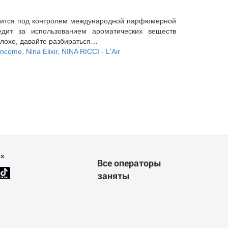
дится под контролем международной парфюмерной
ледит за использованием ароматических веществ
лохо, давайте разбираться…
ancome
,
Nina Elixir
,
NINA RICCI - L'Air
ях
Все операторы
заняты