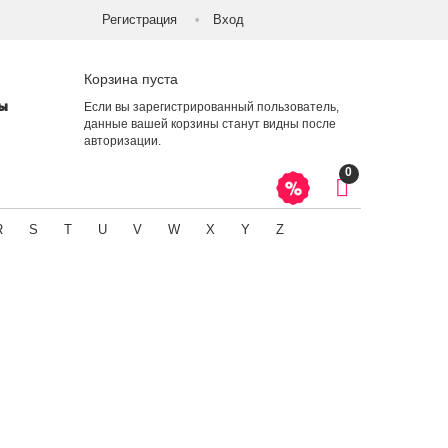
Регистрация
Вход
Корзина пуста
ты
Если вы зарегистрированный пользователь,
данные вашей корзины станут видны после
авторизации
.
0
R
S
T
U
V
W
X
Y
Z