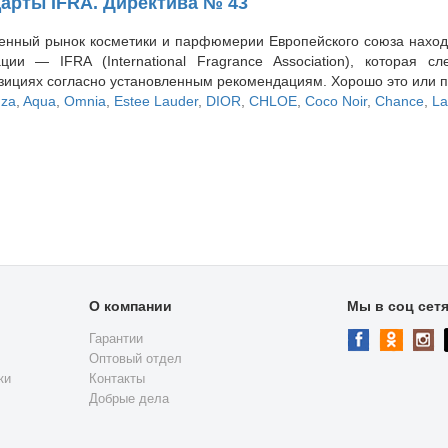
арты IFRA. Директива № 43
енный рынок косметики и парфюмерии Европейского союза нахо
ации — IFRA
(International
Fragrance Association), которая с
зициях согласно установленным рекомендациям. Хорошо это или п
za
,
Aqua
,
Omnia
,
Estee Lauder
,
DIOR
,
CHLOE
,
Coco Noir
,
Chance
,
L
О компании
Мы в соц сет
Гарантии
Оптовый отдел
ки
Контакты
Добрые дела