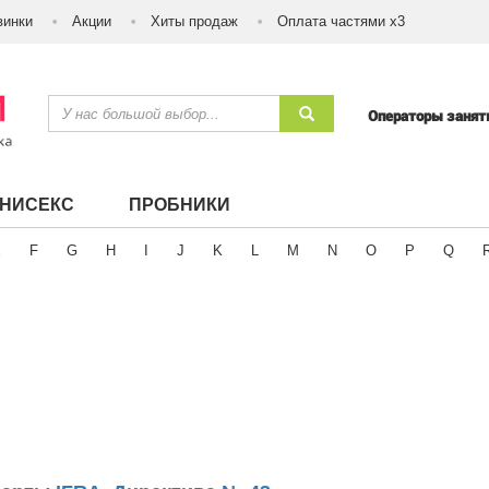
винки
Акции
Хиты продаж
Оплата частями х3
Операторы заня
УНИСЕКС
ПРОБНИКИ
E
F
G
H
I
J
K
L
M
N
O
P
Q