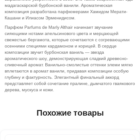
мадагаскарской бурбонской ванили. Ароматическая
композиция разработана парфюмерами Хамидом Мерати-
Кашани и Илиасом Эрменидисом.
Парфюм Parfums de Marly Althair начинает звучание
сияющими нотами апельсинового цвета и мерцающей
свежестью бергамота, которые сочетаются с согревающими
осенними специями кардамоном и корицей. В сердце
композиции звучит бурбонская ваниль — звезда
ароматического шоу, демонстрирующая сладкий древесно-
сливочный аромат. Ванильно-смолистые оттенки элеми мягко
вплетаются в аромат ванили, придавая композиции особую
глубину и фактурность. Элегантный финальный аккорд
представляет собой сочетание пралине, дымчатого гваякового
дерева, мускуса и кожи.
Похожие товары