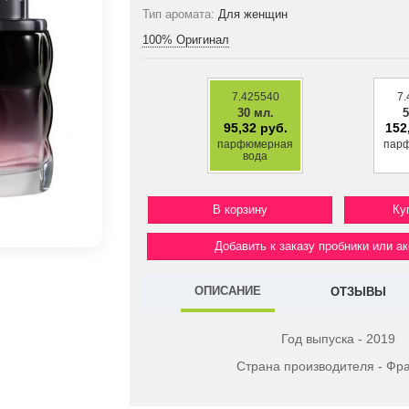
Тип аромата:
Для женщин
100% Оригинал
7.425540
7.
30 мл.
5
95,32 руб.
152
парфюмерная
пар
вода
Ку
Добавить к заказу пробники или а
ОПИСАНИЕ
ОТЗЫВЫ
Год выпуска - 2019
Страна производителя - Фр