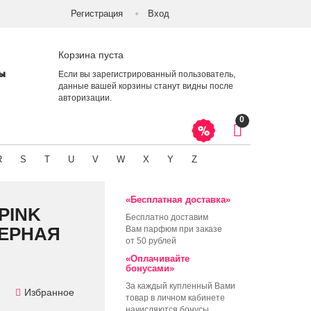
Регистрация
Вход
Корзина пуста
ты
Если вы зарегистрированный пользователь,
данные вашей корзины станут видны после
авторизации
.
0
R
S
T
U
V
W
X
Y
Z
«Бесплатная доставка»
PINK
Бесплатно доставим
МЕРНАЯ
Вам парфюм при заказе
от 50 рублей
«Оплачивайте
бонусами»
За каждый купленный Вами
Избранное
товар в личном кабинете
начисляются бонусы,