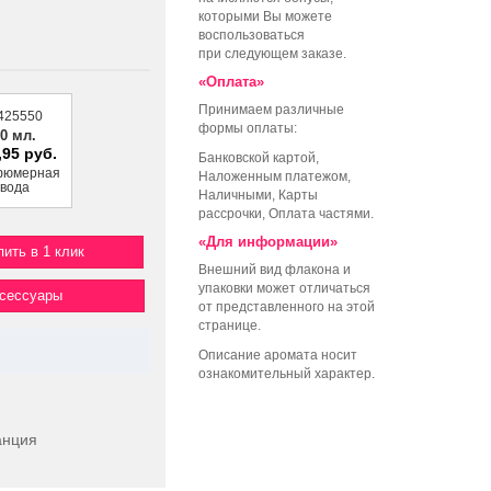
которыми Вы можете
воспользоваться
при следующем заказе.
«Оплата»
Принимаем различные
425550
формы оплаты:
0 мл.
,95 руб.
Банковской картой,
фюмерная
Наложенным платежом,
вода
Наличными, Карты
рассрочки, Оплата частями.
«Для информации»
пить в 1 клик
Внешний вид флакона и
упаковки может отличаться
ксессуары
от представленного на этой
странице.
Описание аромата носит
ознакомительный характер.
анция