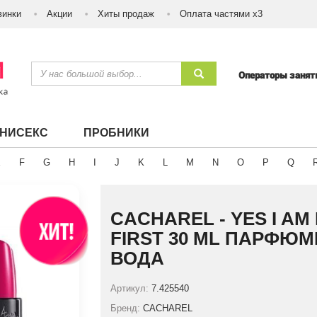
винки
Акции
Хиты продаж
Оплата частями х3
Операторы заня
УНИСЕКС
ПРОБНИКИ
E
F
G
H
I
J
K
L
M
N
O
P
Q
CACHAREL - YES I AM 
FIRST 30 ML ПАРФЮ
ВОДА
Артикул:
7.425540
Бренд:
CACHAREL