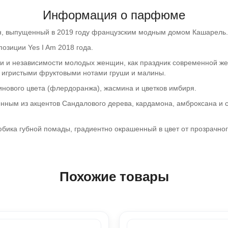
Информация о парфюме
н, выпущенный в 2019 году французским модным домом Кашарель.
озиции Yes I Am 2018 года.
и и независимости молодых женщин, как праздник современной же
 игристыми фруктовыми нотами груши и малины.
инового цвета (флердоранжа), жасмина и цветков имбиря.
ным из акцентов Сандалового дерева, кардамона, амброксана и сл
бика губной помады, градиентно окрашенный в цвет от прозрачног
Похожие товары