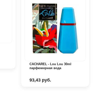
CACHAREL - Lou Lou 30ml
парфюмерная вода
CACH
93,43 руб.
L’Or
101