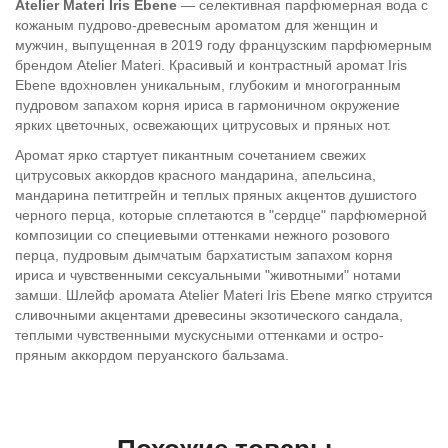
Atelier Materi Iris Ebene
— селективная парфюмерная вода с
кожаным пудрово-древесным ароматом для женщин и
мужчин, выпущенная в 2019 году французским парфюмерным
брендом Atelier Materi. Красивый и контрастный аромат Iris
Ebene вдохновлен уникальным, глубоким и многогранным
пудровом запахом корня ириса в гармоничном окружение
ярких цветочных, освежающих цитрусовых и пряных нот.
Аромат ярко стартует пикантным сочетанием свежих
цитрусовых аккордов красного мандарина, апельсина,
мандарина петитгрейн и теплых пряных акцентов душистого
черного перца, которые сплетаются в "сердце" парфюмерной
композиции со специевыми оттенками нежного розового
перца, пудровым дымчатым бархатистым запахом корня
ириса и чувственными сексуальными "животными" нотами
замши. Шлейф аромата Atelier Materi Iris Ebene мягко струится
сливочными акцентами древесины экзотического сандала,
теплыми чувственными мускусными оттенками и остро-
пряным аккордом перуанского бальзама.