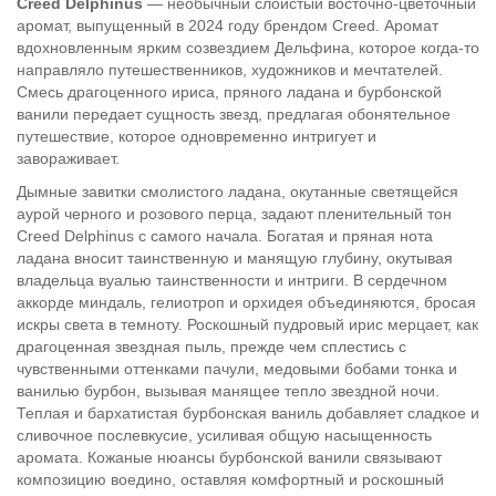
Creed Delphinus
— необычный слоистый восточно-цветочный
аромат, выпущенный в 2024 году брендом Creed. Аромат
вдохновленным ярким созвездием Дельфина, которое когда-то
направляло путешественников, художников и мечтателей.
Смесь драгоценного ириса, пряного ладана и бурбонской
ванили передает сущность звезд, предлагая обонятельное
путешествие, которое одновременно интригует и
завораживает.
Дымные завитки смолистого ладана, окутанные светящейся
аурой черного и розового перца, задают пленительный тон
Creed Delphinus с самого начала. Богатая и пряная нота
ладана вносит таинственную и манящую глубину, окутывая
владельца вуалью таинственности и интриги. В сердечном
аккорде миндаль, гелиотроп и орхидея объединяются, бросая
искры света в темноту. Роскошный пудровый ирис мерцает, как
драгоценная звездная пыль, прежде чем сплестись с
чувственными оттенками пачули, медовыми бобами тонка и
ванилью бурбон, вызывая манящее тепло звездной ночи.
Теплая и бархатистая бурбонская ваниль добавляет сладкое и
сливочное послевкусие, усиливая общую насыщенность
аромата. Кожаные нюансы бурбонской ванили связывают
композицию воедино, оставляя комфортный и роскошный