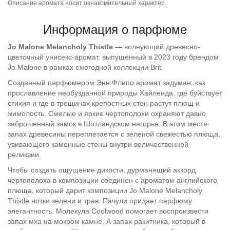
Описание аромата носит ознакомительный характер.
Информация о парфюме
Jo Malone Melancholy Thistle
— волнующий древесно-
цветочный унисекс-аромат, выпущенный в 2023 году брендом
Jo Malone в рамках ежегодной коллекции Brit.
Созданный парфюмером Энн Флипо аромат задуман, как
прославление необузданной природы Хайленда, где буйствует
стихия и где в трещинах крепостных стен растут плющ и
жимолость. Смелые и яркие чертополохи охраняют давно
заброшенный замок в Шотландском нагорье. В этом месте
запах древесины переплетается с зеленой свежестью плюща,
увивающего каменные стены внутри величественной
реликвии.
Чтобы создать ощущение дикости, дурманящий аккорд
чертополоха в композиции соединен с ароматом английского
плюща, который дарит композиции Jo Malone Melancholy
Thistle нотки зелени и трав. Пачули придает парфюму
элегантность. Молекула Coolwood помогает воспроизвести
запах мха на мокром камне. А запах ракитника, который в