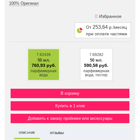
100% Оригинал
Избранное
253,64
От
р./месяц
при оплате частями
7.62439
7.69282
50 мл.
50 мл.
760,93 руб.
590,58 руб.
парфюмерная
парфюмерная
вода
вода, тестер
Купить в 1 клик
Добавить к заказу пробники или аксессуары
ОПИСАНИЕ
ОТЗЫВЫ