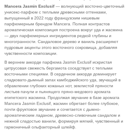
Mancera Jasmin Exclusif
— волнующий восточно-цветочный
унисекс-парфюм с теплыми древесными оттенками,
выпущенный в 2022 году французским нишевым
парфюмерным брендом Mancera. Полная контрастов
ароматическая композиция построена вокруг уда и жасмина
— двух парфюмерных ингредиентов редкой глубины и
многогранности. Сандаловое дерево и ваниль расширяют
пудровые акценты этого восточного сокровища, добавляя
чувственности композиции.
В верхнем аккорде парфюма Jasmin Exclusif искристая
цитрусовая свежесть бергамота соседствует с теплыми
восточными специями. В сердечном аккорде доминирует
сладковато-дымный запах камбоджийского уда, звучащий в
обрамлении глубоких кожаных нот, землистой пряности
листьев пачули и пьянящего пряно-медового аромата
египетского жасмина. Продолжая звучание в базе аромата
Mancera Jasmin Exclusif, жасмин обретает более глубокое,
почти фруктовое звучание и сочетается с дымно-
ароматическим ладаном, древесно-сливочным сандалом и
нежной сладостью ванили, формируя мягкий, чувственный и
гармоничный ольфакторный шлейф.