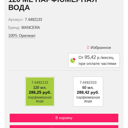
ВОДА
Артикул:
7.4492133
Бренд:
MANCERA
100% Оригинал
Избранное
95,42
От
р./месяц
при оплате частями
7.4492133
7.4492333
120 мл.
60 мл.
286,25 руб.
288,42 руб.
парфюмерная
парфюмерная
вода
вода