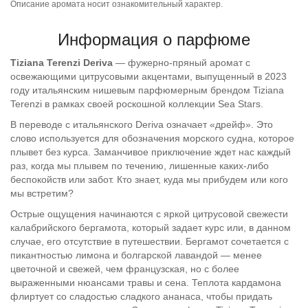
Описание аромата носит ознакомительный характер.
Информация о парфюме
Tiziana Terenzi Deriva
— фужерно-пряный аромат с
освежающими цитрусовыми акцентами, выпущенный в 2023
году итальянским нишевым парфюмерным брендом Tiziana
Terenzi в рамках своей роскошной коллекции Sea Stars.
В переводе с итальянского Deriva означает «дрейф». Это
слово используется для обозначения морского судна, которое
плывет без курса. Заманчивое приключение ждет нас каждый
раз, когда мы плывем по течению, лишенные каких-либо
беспокойств или забот. Кто знает, куда мы прибудем или кого
мы встретим?
Острые ощущения начинаются с яркой цитрусовой свежести
калабрийского бергамота, который задает курс или, в данном
случае, его отсутствие в путешествии. Бергамот сочетается с
пикантностью лимона и болгарской лавандой — менее
цветочной и свежей, чем французская, но с более
выраженными нюансами травы и сена. Теплота кардамона
флиртует со сладостью сладкого ананаса, чтобы придать