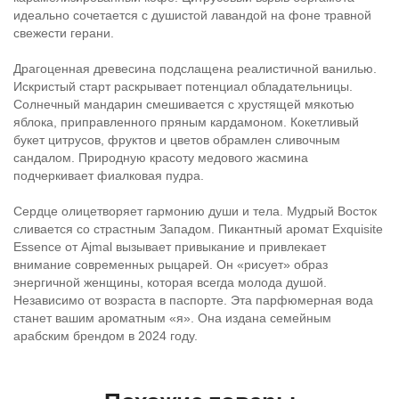
идеально сочетается с душистой лавандой на фоне травной
свежести герани.
Драгоценная древесина подслащена реалистичной ванилью.
Искристый старт раскрывает потенциал обладательницы.
Солнечный мандарин смешивается с хрустящей мякотью
яблока, приправленного пряным кардамоном. Кокетливый
букет цитрусов, фруктов и цветов обрамлен сливочным
сандалом. Природную красоту медового жасмина
подчеркивает фиалковая пудра.
Сердце олицетворяет гармонию души и тела. Мудрый Восток
сливается со страстным Западом. Пикантный аромат Exquisite
Essence от Ajmal вызывает привыкание и привлекает
внимание современных рыцарей. Он «рисует» образ
энергичной женщины, которая всегда молода душой.
Независимо от возраста в паспорте. Эта парфюмерная вода
станет вашим ароматным «я». Она издана семейным
арабским брендом в 2024 году.