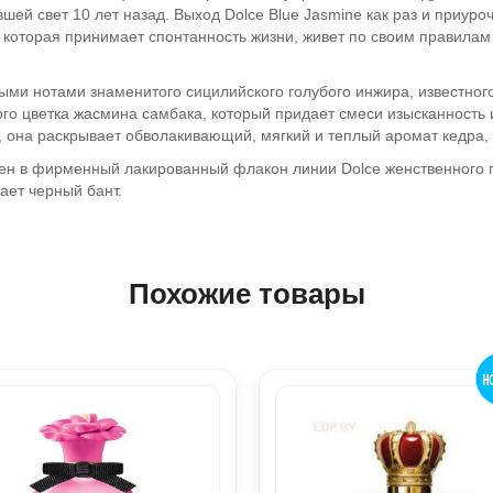
вшей свет 10 лет назад. Выход Dolce Blue Jasmine как раз и приур
которая принимает спонтанность жизни, живет по своим правилам 
ыми нотами знаменитого сицилийского голубого инжира, известно
о цветка жасмина самбака, который придает смеси изысканность и
е, она раскрывает обволакивающий, мягкий и теплый аромат кедра
ен в фирменный лакированный флакон линии Dolce женственного 
ает черный бант.
Похожие товары