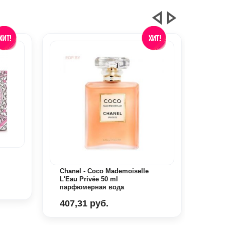
я
Chanel - Coco Mademoiselle
Lanc
L'Eau Privée 50 ml
Parf
парфюмерная вода
407,31 руб.
465