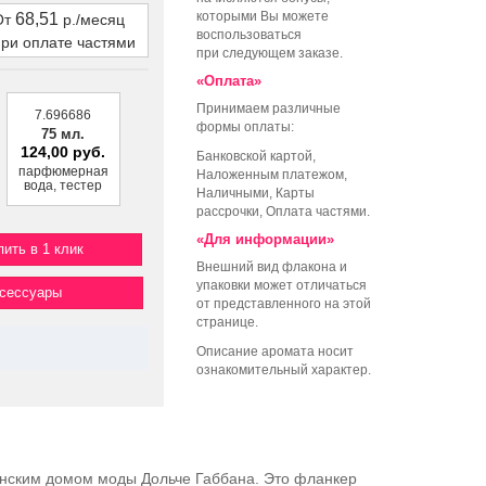
которыми Вы можете
68,51
От
р./месяц
воспользоваться
при оплате частями
при следующем заказе.
«Оплата»
Принимаем различные
7.696686
формы оплаты:
75 мл.
124,00 руб.
Банковской картой,
парфюмерная
Наложенным платежом,
вода, тестер
Наличными, Карты
рассрочки, Оплата частями.
«Для информации»
пить в 1 клик
Внешний вид флакона и
упаковки может отличаться
ксессуары
от представленного на этой
странице.
Описание аромата носит
ознакомительный характер.
янским домом моды Дольче Габбана. Это фланкер