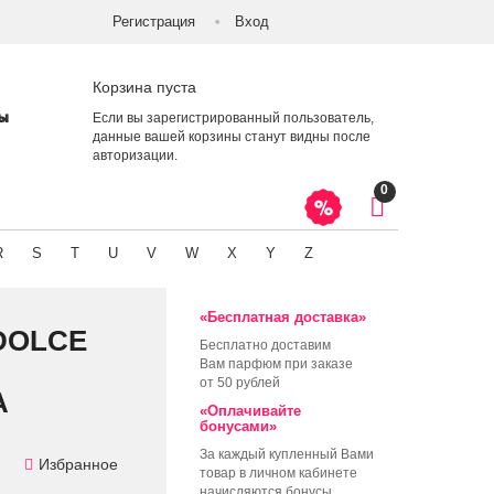
Регистрация
Вход
Корзина пуста
ты
Если вы зарегистрированный пользователь,
данные вашей корзины станут видны после
авторизации
.
0
R
S
T
U
V
W
X
Y
Z
«Бесплатная доставка»
DOLCE
Бесплатно доставим
Вам парфюм при заказе
от 50 рублей
А
«Оплачивайте
бонусами»
За каждый купленный Вами
Избранное
товар в личном кабинете
начисляются бонусы,