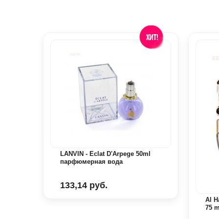
LANVIN - Eclat D'Arpege 50ml
парфюмерная вода
 ml
133,14 руб.
Al 
75 