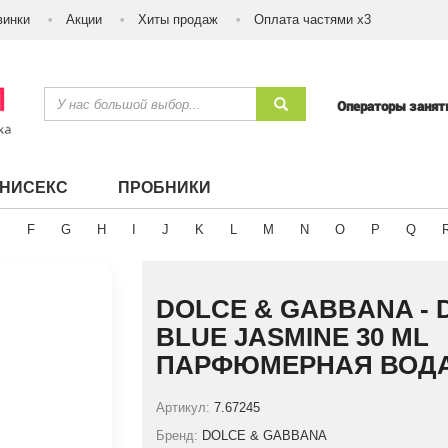
винки
Акции
Хиты продаж
Оплата частями х3
Операторы заня
УНИСЕКС
ПРОБНИКИ
E
F
G
H
I
J
K
L
M
N
O
P
Q
DOLCE & GABBANA - 
BLUE JASMINE 30 ML
ПАРФЮМЕРНАЯ ВОД
Артикул:
7.67245
Бренд:
DOLCE & GABBANA