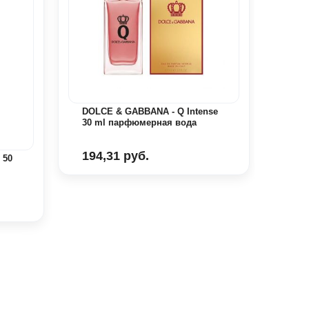
DOLCE & GABBANA - Q Intense
30 ml парфюмерная вода
194,31 руб.
 50
Dolc
50 m
251