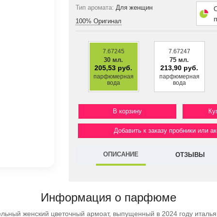
Тип аромата:
Для женщин
100% Оригинал
7.67245
7.67247
30 мл.
75 мл.
205,53 руб.
213,90 руб.
парфюмерная
парфюмерная
вода
вода
Ку
Добавить к заказу пробники или а
ОПИСАНИЕ
ОТЗЫВЫ
Информация о парфюме
льный женский цветочный армоат, выпущенный в 2024 году италь