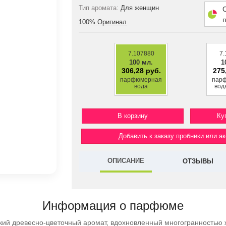
Тип аромата:
Для женщин
100% Оригинал
7.107880
7.
100 мл.
1
306,28 руб.
275
парфюмерная
пар
вода
вод
Ку
Добавить к заказу пробники или а
ОПИСАНИЕ
ОТЗЫВЫ
Информация о парфюме
ий древесно-цветочный аромат, вдохновленный многогранностью