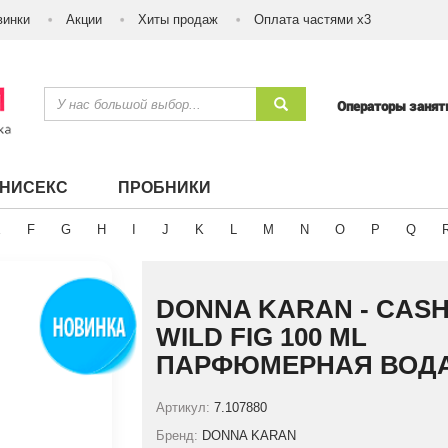
винки
Акции
Хиты продаж
Оплата частями х3
Операторы заня
УНИСЕКС
ПРОБНИКИ
E
F
G
H
I
J
K
L
M
N
O
P
Q
DONNA KARAN - CAS
WILD FIG 100 ML
ПАРФЮМЕРНАЯ ВОД
Артикул:
7.107880
Бренд:
DONNA KARAN