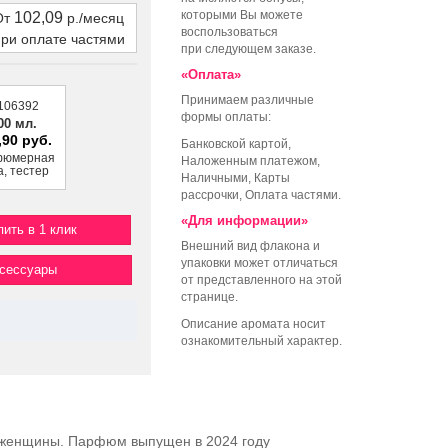
которыми Вы можете
102,09
От
р./месяц
воспользоваться
при оплате частями
при следующем заказе.
«Оплата»
Принимаем различные
106392
формы оплаты:
00 мл.
,90 руб.
Банковской картой,
фюмерная
Наложенным платежом,
а, тестер
Наличными, Карты
рассрочки, Оплата частями.
«Для информации»
пить в 1 клик
Внешний вид флакона и
упаковки может отличаться
ксессуары
от представленного на этой
странице.
Описание аромата носит
ознакомительный характер.
 женщины. Парфюм выпущен в 2024 году