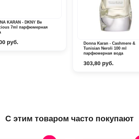
NA KARAN - DKNY Be
icious 7ml парфюмерная
а
00 руб.
Donna Karan - Cashmere &
Tunisian Neroli 100 ml
парфюмерная вода
303,80 руб.
С этим товаром часто покупают