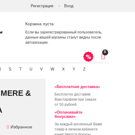
Регистрация
Вход
Корзина пуста
ты
Если вы зарегистрированный пользователь,
данные вашей корзины станут видны после
авторизации
.
0
R
S
T
U
V
W
X
Y
Z
«Бесплатная доставка»
HMERE &
Бесплатно доставим
Вам парфюм при заказе
от 50 рублей
А
«Оплачивайте
бонусами»
За каждый купленный Вами
Избранное
товар в личном кабинете
начисляются бонусы,