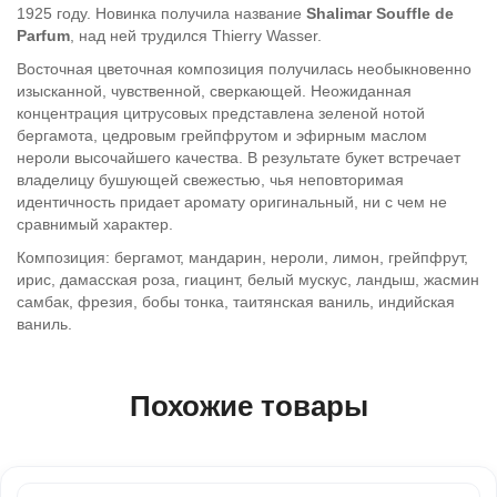
1925 году. Новинка получила название
Shalimar Souffle de
Parfum
, над ней трудился Thierry Wasser.
Восточная цветочная композиция получилась необыкновенно
изысканной, чувственной, сверкающей. Неожиданная
концентрация цитрусовых представлена зеленой нотой
бергамота, цедровым грейпфрутом и эфирным маслом
нероли высочайшего качества. В результате букет встречает
владелицу бушующей свежестью, чья неповторимая
идентичность придает аромату оригинальный, ни с чем не
сравнимый характер.
Композиция: бергамот, мандарин, нероли, лимон, грейпфрут,
ирис, дамасская роза, гиацинт, белый мускус, ландыш, жасмин
самбак, фрезия, бобы тонка, таитянская ваниль, индийская
ваниль.
Похожие товары