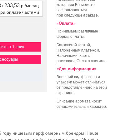
которыми Вы можете
233,53
От
р./месяц
воспользоваться
при оплате частями
при следующем заказе.
«Оплата»
Принимаем различные
формы оплаты:
Банковской картой,
пить в 1 клик
Наложенным платежом,
Наличными, Карты
ксессуары
рассрочки, Оплата частями.
«Для информации»
Внешний вид флакона и
упаковки может отличаться
от представленного на этой
странице.
Описание аромата носит
ознакомительный характер.
025 году нишевым парфюмерным брендом Haute
та достаточно, чтобы ваш мир засиял. Яркий и