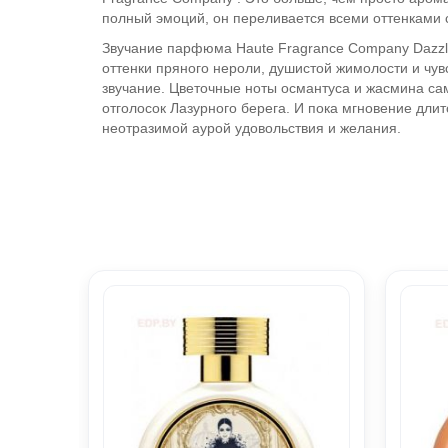
полный эмоций, он переливается всеми оттенками 
Звучание парфюма Haute Fragrance Company Dazzli
оттенки пряного нероли, душистой жимолости и чу
звучание. Цветочные ноты османтуса и жасмина са
отголосок Лазурного берега. И пока мгновение дли
неотразимой аурой удовольствия и желания.