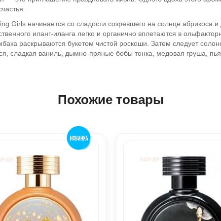
счастья.
ng Girls начинается со сладости созревшего на солнце абрикоса 
вственного иланг-иланга легко и органично вплетаются в ольфакт
мбака раскрываются букетом чистой роскоши. Затем следует соло
тся, сладкая ваниль, дымно-пряные бобы тонка, медовая груша, пь
Похожие товары