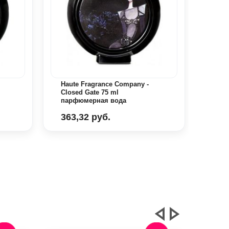
Haute Fragrance Company -
Haut
Closed Gate 75 ml
Indi
парфюмерная вода
пар
363,32 руб.
526