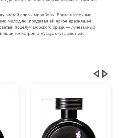
и душистой сливы мирабель. Яркие цветочные
орную мелодию, придавая ей яркое дразнящее
новатый поцелуй морского бриза — лучезарный
янящий гелиотроп и мускус окутывают вас