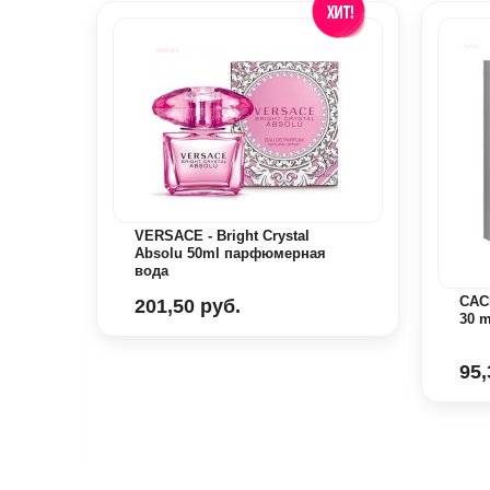
VERSACE - Bright Crystal
Absolu 50ml парфюмерная
вода
CACH
201,50 руб.
30 
95,
UGE