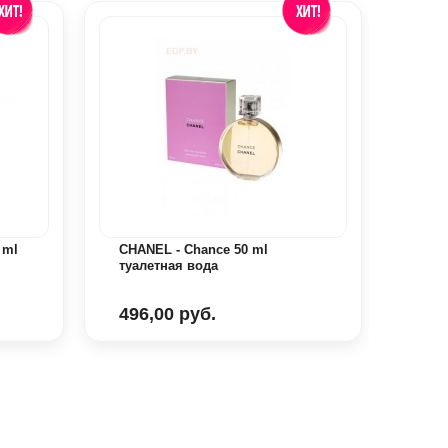
 ml
CHANEL - Chance 50 ml
LANV
туалетная вода
пар
496,00 руб.
133