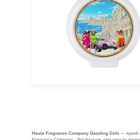
Haute Fragrance Company Dazzling Girls
— яркий 
Fragrance Company . Это больше, чем просто арома