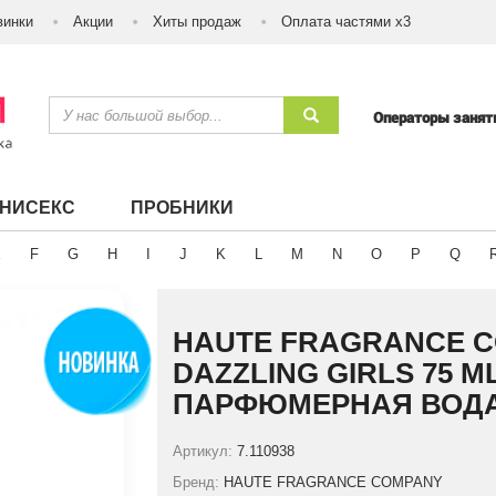
винки
Акции
Хиты продаж
Оплата частями х3
Операторы заня
УНИСЕКС
ПРОБНИКИ
E
F
G
H
I
J
K
L
M
N
O
P
Q
HAUTE FRAGRANCE C
DAZZLING GIRLS 75 M
ПАРФЮМЕРНАЯ ВОД
Артикул:
7.110938
Бренд:
HAUTE FRAGRANCE COMPANY