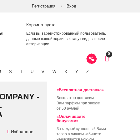
Регистрация
Вход
Корзина пуста
ты
Если вы зарегистрированный пользователь,
данные вашей корзины станут видны после
авторизации
.
0
R
S
T
U
V
W
X
Y
Z
«Бесплатная доставка»
OMPANY -
Бесплатно доставим
L
Вам парфюм при заказе
от 50 рублей
А
«Оплачивайте
бонусами»
За каждый купленный Вами
Избранное
товар в личном кабинете
начисляются бонусы,