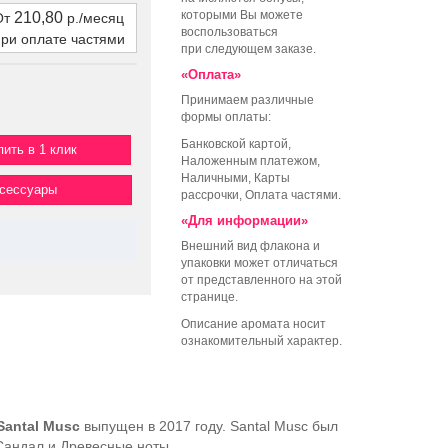
которыми Вы можете
210,80
От
р./месяц
воспользоваться
при оплате частями
при следующем заказе.
«Оплата»
Принимаем различные
формы оплаты:
Банковской картой,
пить в 1 клик
Наложенным платежом,
Наличными, Карты
ксессуары
рассрочки, Оплата частями.
«Для информации»
Внешний вид флакона и
упаковки может отличаться
от представленного на этой
странице.
Описание аромата носит
ознакомительный характер.
Santal Musc
выпущен в 2017 году. Santal Musc был
 Сандал и Древесные ноты.