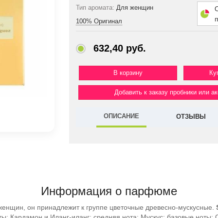
Тип аромата:
Для женщин
100% Оригинал
632,40 руб.
Ку
Добавить к заказу пробники или а
ОПИСАНИЕ
ОТЗЫВЫ
Информация о парфюме
женщин, он принадлежит к группе цветочные древесно-мускусные.
оты: Кардамон и Иланг-иланг; средняя нота: Мускус; базовые ноты: