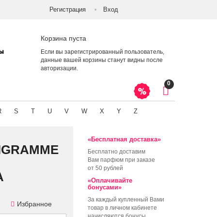
Регистрация
Вход
Корзина пуста
ты
Если вы зарегистрированный пользователь,
данные вашей корзины станут видны после
авторизации
.
0
R
S
T
U
V
W
X
Y
Z
«Бесплатная доставка»
LIGRAMME
Бесплатно доставим
Вам парфюм при заказе
от 50 рублей
А
«Оплачивайте
бонусами»
За каждый купленный Вами
Избранное
товар в личном кабинете
начисляются бонусы,