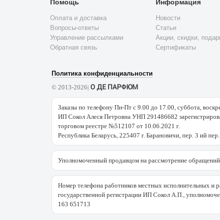
Помощь
Информация
Оплата и доставка
Новости
Вопросы-ответы
Статьи
Управление рассылками
Акции, скидки, подар
Обратная связь
Сертификаты
Политика конфиденциальности
О ДЕ ПАРФЮМ
© 2013-2026|
Заказы по телефону Пн-Пт с 9.00 до 17.00, суббота, воскр
ИП Сокол Алеся Петровна УНП 291486682 зарегистрирова
торговом реестре №512107 от 10.06.2021 г.
Республика Беларусь, 225407 г. Барановичи, пер. 3 ий пер.
Уполномоченный продавцом на рассмотрение обращений 
Номер телефона работников местных исполнительных и р
государственной регистрации ИП Сокол А.П., уполномоч
163 651713