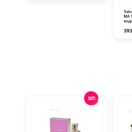
ME
Salv
рная
MA 
вод
391