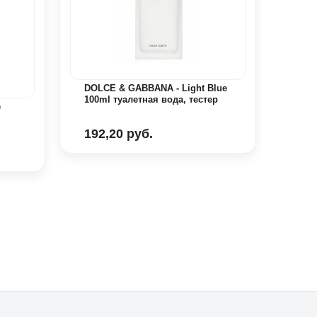
DOLCE & GABBANA - Light Blue
100ml туалетная вода, тестер
e
CACH
30 m
192,20 руб.
95,