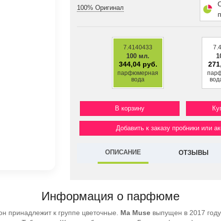
100% Оригинал
7.4140433
7.
100 мл.
1
344,04 руб.
271
парфюмерная
пар
вода
вод
Ку
Добавить к заказу пробники или а
ОПИСАНИЕ
ОТЗЫВЫ
Информация о парфюме
он принадлежит к группе цветочные.
Ma Muse
выпущен в 2017 году