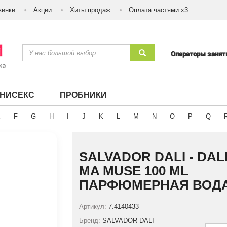
винки
Акции
Хиты продаж
Оплата частями х3
Операторы заня
УНИСЕКС
ПРОБНИКИ
E
F
G
H
I
J
K
L
M
N
O
P
Q
SALVADOR DALI - DA
MA MUSE 100 ML
ПАРФЮМЕРНАЯ ВОД
Артикул:
7.4140433
Бренд:
SALVADOR DALI