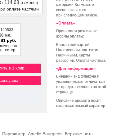
114,68
От
р./месяц
которыми Вы можете
при оплате частями
воспользоваться
при следующем заказе.
«Оплата»
4140533
Принимаем различные
00 мл.
формы оплаты:
,81 руб.
Банковской картой,
фюмерная
а, тестер
Наложенным платежом,
Наличными, Карты
рассрочки, Оплата частями.
пить в 1 клик
«Для информации»
Внешний вид флакона и
ксессуары
упаковки может отличаться
от представленного на этой
странице.
Описание аромата носит
ознакомительный характер.
. Парфюмер: Amelie Bourgeois. Верхние ноты: