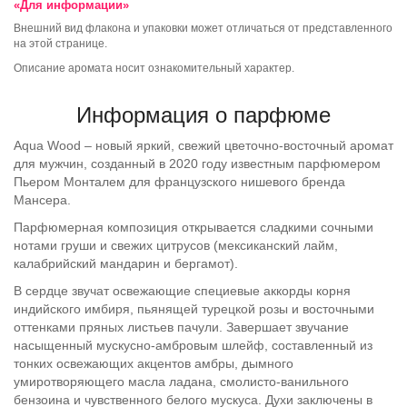
«Для информации»
Внешний вид флакона и упаковки может отличаться от представленного
на этой странице.
Описание аромата носит ознакомительный характер.
Информация о парфюме
Aqua
Wood
– новый яркий, свежий цветочно-восточный аромат
для мужчин, созданный в 2020 году известным парфюмером
Пьером Монталем для французского нишевого бренда
Мансера.
Парфюмерная композиция открывается сладкими сочными
нотами груши и свежих цитрусов (мексиканский лайм,
калабрийский мандарин и бергамот).
В сердце звучат освежающие специевые аккорды корня
индийского имбиря, пьянящей турецкой розы и восточными
оттенками пряных листьев пачули. Завершает звучание
насыщенный мускусно-амбровым шлейф, составленный из
тонких освежающих акцентов амбры, дымного
умиротворяющего масла ладана, смолисто-ванильного
бензоина и чувственного белого мускуса. Духи заключены в