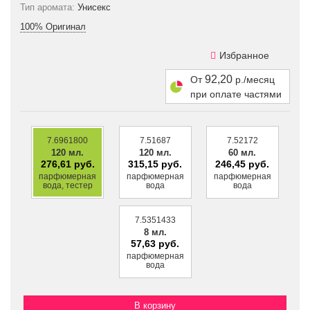
Тип аромата:
Унисекс
100% Оригинал
Избранное
92,20
От
р./месяц
при оплате частями
7.6961800
7.51687
7.52172
120 мл.
120 мл.
60 мл.
276,61 руб.
315,15 руб.
246,45 руб.
парфюмерная
парфюмерная
парфюмерная
вода, тестер
вода
вода
7.5351433
8 мл.
57,63 руб.
парфюмерная
вода