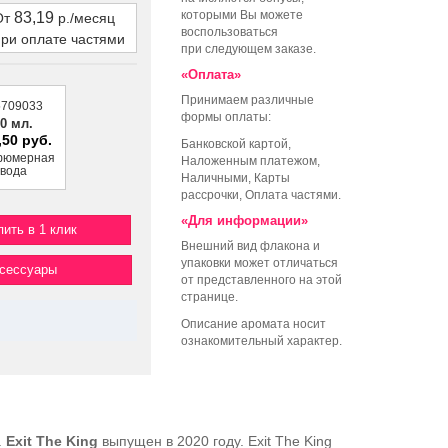
которыми Вы можете
83,19
От
р./месяц
воспользоваться
при оплате частями
при следующем заказе.
«Оплата»
Принимаем различные
5709033
формы оплаты:
0 мл.
,50 руб.
Банковской картой,
фюмерная
Наложенным платежом,
вода
Наличными, Карты
рассрочки, Оплата частями.
«Для информации»
пить в 1 клик
Внешний вид флакона и
упаковки может отличаться
ксессуары
от представленного на этой
странице.
Описание аромата носит
ознакомительный характер.
.
Exit The King
выпущен в 2020 году. Exit The King