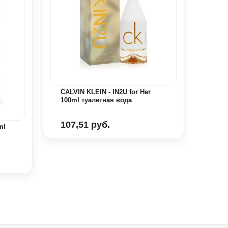
LANV
пар
CALVIN KLEIN - IN2U for Her
100ml туалетная вода
133
107,51 руб.
ml