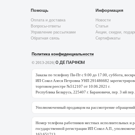
Помощь
Информация
Оплата и доставка
Новости
Вопросы-ответы
Статьи
Управление рассылками
Акции, скидки, подар
Обратная связь
Сертификаты
Политика конфиденциальности
О ДЕ ПАРФЮМ
© 2013-2026|
Заказы по телефону Пн-Пт с 9.00 до 17.00, суббота, воскр
ИП Сокол Алеся Петровна УНП 291486682 зарегистрирова
торговом реестре №512107 от 10.06.2021 г.
Республика Беларусь, 225407 г. Барановичи, пер. 3 ий пер.
Уполномоченный продавцом на рассмотрение обращений 
Номер телефона работников местных исполнительных и р
государственной регистрации ИП Сокол А.П., уполномоч
163 651713