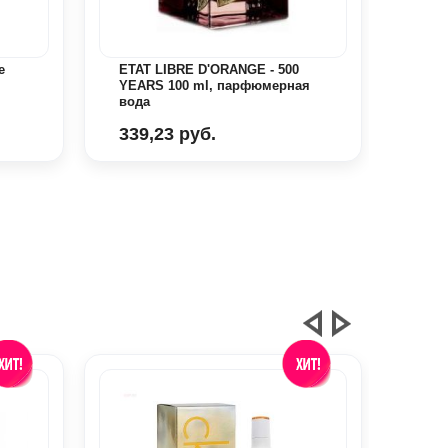
e
ETAT LIBRE D'ORANGE - 500
ETAT
YEARS 100 ml, парфюмерная
Expe
вода
пар
339,23 руб.
655