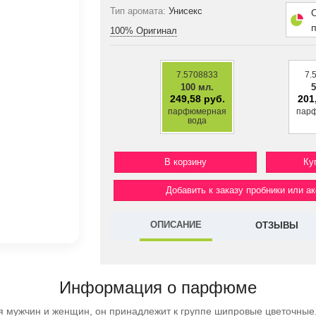
Тип аромата:
Унисекс
100% Оригинал
7.5708833
7.
100 мл.
5
249,58 руб.
201
парфюмерная
пар
вода
Ку
Добавить к заказу пробники или а
ОПИСАНИЕ
ОТЗЫВЫ
Информация о парфюме
я мужчин и женщин, он принадлежит к группе шипровые цветочные