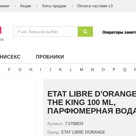
винки
Акции
Хиты продаж
Оплата частями х3
Операторы заня
УНИСЕКС
ПРОБНИКИ
E
F
G
H
I
J
K
L
M
N
O
P
Q
ETAT LIBRE D'ORANGE 
THE KING 100 ML,
ПАРФЮМЕРНАЯ ВОД
Артикул:
7.5708833
Бренд:
ETAT LIBRE D'ORANGE