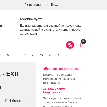
Регистрация
Вход
Корзина пуста
ты
Если вы зарегистрированный пользователь,
данные вашей корзины станут видны после
авторизации
.
0
R
S
T
U
V
W
X
Y
Z
«Бесплатная доставка»
- EXIT
Бесплатно доставим
Вам парфюм при заказе
от 50 рублей
А
«Оплачивайте
бонусами»
За каждый купленный Вами
Избранное
товар в личном кабинете
начисляются бонусы,