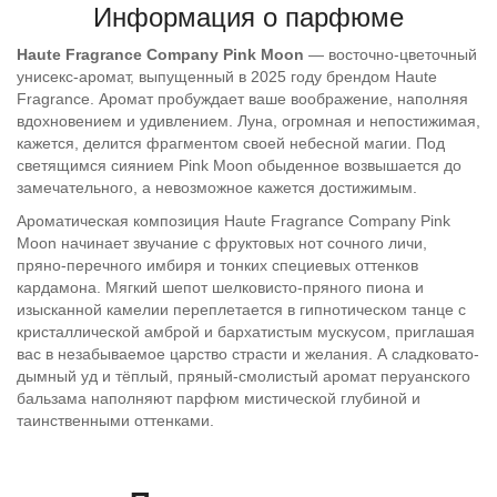
Информация о парфюме
Haute Fragrance Company Pink Moon
— восточно-цветочный
унисекс-аромат, выпущенный в 2025 году брендом Haute
Fragrance. Аромат пробуждает ваше воображение, наполняя
вдохновением и удивлением. Луна, огромная и непостижимая,
кажется, делится фрагментом своей небесной магии. Под
светящимся сиянием Pink Moon обыденное возвышается до
замечательного, а невозможное кажется достижимым.
Ароматическая композиция Haute Fragrance Company Pink
Moon начинает звучание с фруктовых нот сочного личи,
пряно-перечного имбиря и тонких специевых оттенков
кардамона. Мягкий шепот шелковисто-пряного пиона и
изысканной камелии переплетается в гипнотическом танце с
кристаллической амброй и бархатистым мускусом, приглашая
вас в незабываемое царство страсти и желания. А сладковато-
дымный уд и тёплый, пряный-смолистый аромат перуанского
бальзама наполняют парфюм мистической глубиной и
таинственными оттенками.