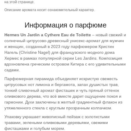
на этой странице.
Описание аромата носит ознакомительный характер.
Информация о парфюме
Hermes Un Jardin
a Cythere Eau de Toilette
– новый свежий и
солнечный цитрусово-древесный унисекс-аромат для мужчин
и женщин, созданный в 2023 году парфюмером Кристин
Нагель (Christine Nagel) для французского модного дома
Хермес в рамках популярной серии Les Jardins. Композиция
вдохновлена греческим островом Китира с его удивительными
садами.
Парфюмерная пирамида объединяет искристую свежесть
цитрусовых нот лимона и бергамота, запах душистых трав,
тонкий сливочный аромат фисташек и чуть пряный оттенок
оливкового дерева, что всё вместе дарит ощущение покоя и
гармонии. Духи заключены в желтый градиентный флакон из
утяжеленного стекла с круглым прозрачным колпачком.
Упаковку украшает живописный пейзаж с золотистыми
травами, зелеными оливковыми деревьями, свежими
фисташками и голубым морем.