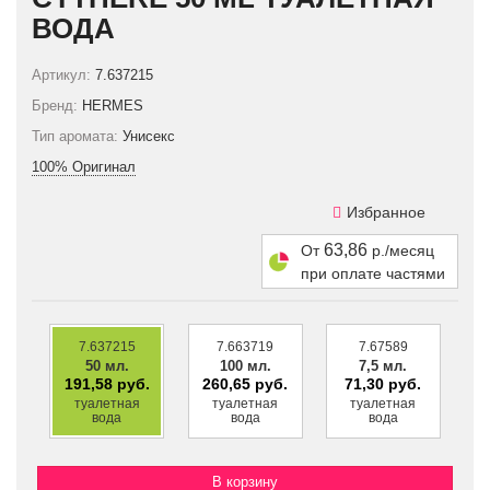
ВОДА
Артикул:
7.637215
Бренд:
HERMES
Тип аромата:
Унисекс
100% Оригинал
Избранное
63,86
От
р./месяц
при оплате частями
7.637215
7.663719
7.67589
50 мл.
100 мл.
7,5 мл.
191,58 руб.
260,65 руб.
71,30 руб.
туалетная
туалетная
туалетная
вода
вода
вода