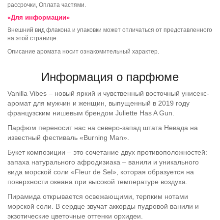
рассрочки, Оплата частями.
«Для информации»
Внешний вид флакона и упаковки может отличаться от представленного
на этой странице.
Описание аромата носит ознакомительный характер.
Информация о парфюме
Vanilla
Vibes
– новый яркий и чувственный восточный унисекс-
аромат для мужчин и женщин, выпущенный в 2019 году
французским нишевым брендом Juliette Has A Gun.
Парфюм переносит нас на северо-запад штата Невада на
известный фестиваль «Burning Man».
Букет композиции – это сочетание двух противоположностей:
запаха натурального афродизиака – ванили и уникального
вида морской соли «Fleur de Sel», которая образуется на
поверхности океана при высокой температуре воздуха.
Пирамида открывается освежающими, терпким нотами
морской соли. В сердце звучат аккорды пудровой ванили и
экзотические цветочные оттенки орхидеи.