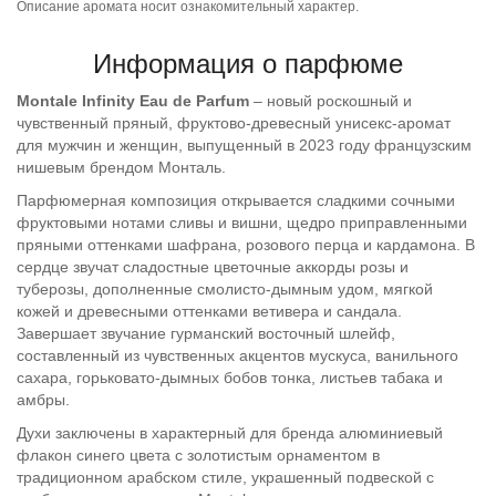
Описание аромата носит ознакомительный характер.
Информация о парфюме
Montale Infinity
Eau de Parfum
– новый роскошный и
чувственный пряный, фруктово-древесный унисекс-аромат
для мужчин и женщин, выпущенный в 2023 году французским
нишевым брендом Монталь.
Парфюмерная композиция открывается сладкими сочными
фруктовыми нотами сливы и вишни, щедро приправленными
пряными оттенками шафрана, розового перца и кардамона. В
сердце звучат сладостные цветочные аккорды розы и
туберозы, дополненные смолисто-дымным удом, мягкой
кожей и древесными оттенками ветивера и сандала.
Завершает звучание гурманский восточный шлейф,
составленный из чувственных акцентов мускуса, ванильного
сахара, горьковато-дымных бобов тонка, листьев табака и
амбры.
Духи заключены в характерный для бренда алюминиевый
флакон синего цвета с золотистым орнаментом в
традиционном арабском стиле, украшенный подвеской с