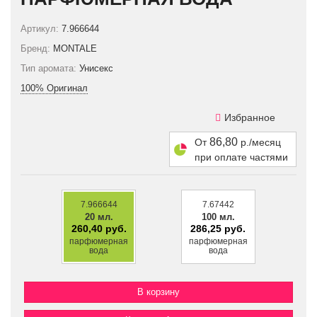
Артикул:
7.966644
Бренд:
MONTALE
Тип аромата:
Унисекс
100% Оригинал
Избранное
86,80
От
р./месяц
при оплате частями
7.966644
7.67442
20 мл.
100 мл.
260,40 руб.
286,25 руб.
парфюмерная
парфюмерная
вода
вода