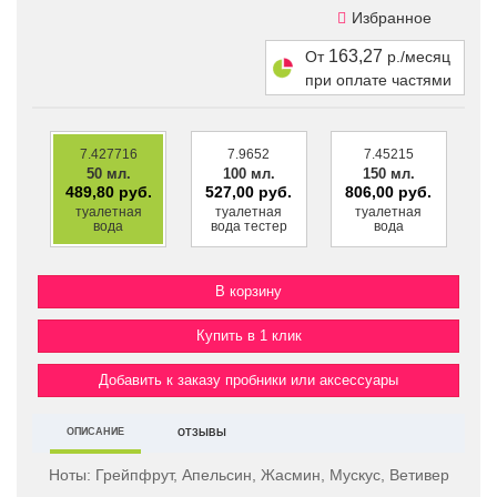
Избранное
163,27
От
р./месяц
при оплате частями
7.427716
7.9652
7.45215
50 мл.
100 мл.
150 мл.
489,80 руб.
527,00 руб.
806,00 руб.
туалетная
туалетная
туалетная
вода
вода тестер
вода
Купить в 1 клик
Добавить к заказу пробники или аксессуары
ОПИСАНИЕ
ОТЗЫВЫ
Ноты:
Грейпфрут, Апельсин, Жасмин, Мускус, Ветивер