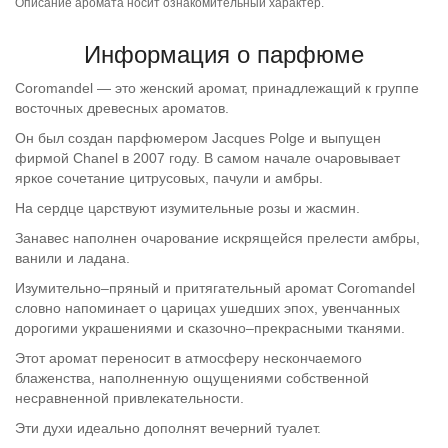
Описание аромата носит ознакомительный характер.
Информация о парфюме
Coromandel —
это
женский аромат, принадлежащий к группе
восточных древесных ароматов.
Он был создан парфюмером Jacques Polge и выпущен
фирмой Chanel в 2007 году. В самом начале очаровывает
яркое сочетание цитрусовых, пачули и амбры.
На сердце царствуют изумительные розы и жасмин.
Занавес наполнен очарование искрящейся прелести амбры,
ванили и ладана.
Изумительно–пряный и притягательный аромат Coromandel
словно напоминает о царицах ушедших эпох, увенчанных
дорогими украшениями и сказочно–прекрасными тканями.
Этот аромат переносит в атмосферу нескончаемого
блаженства, наполненную ощущениями собственной
несравненной привлекательности.
Эти духи идеально дополнят вечерний туалет.