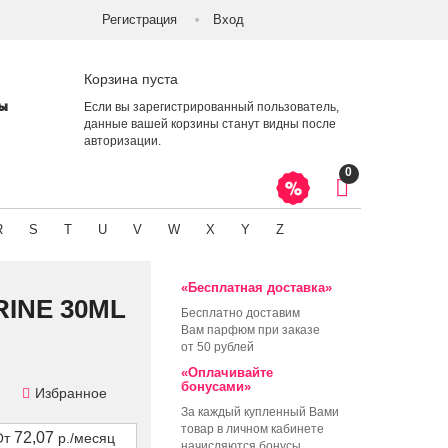
Регистрация
Вход
Корзина пуста
ты
Если вы зарегистрированный пользователь,
данные вашей корзины станут видны после
авторизации
.
0
R
S
T
U
V
W
X
Y
Z
«Бесплатная доставка»
RINE 30ML
Бесплатно доставим
Вам парфюм при заказе
от 50 рублей
«Оплачивайте
бонусами»
Избранное
За каждый купленный Вами
товар в личном кабинете
72,07
От
р./месяц
начисляются бонусы,