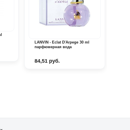
l
LANVIN - Eclat D'Arpege 30 ml
Lanc
парфюмерная вода
Parf
84,51 руб.
465
ях