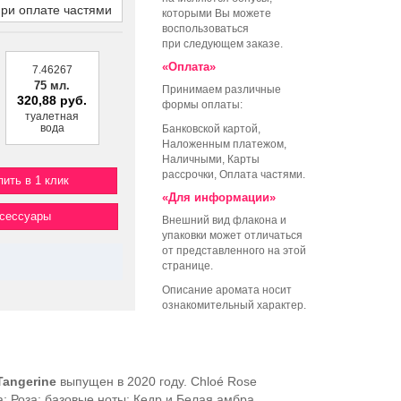
при оплате частями
которыми Вы можете
воспользоваться
при следующем заказе.
«Оплата»
7.46267
75 мл.
Принимаем различные
320,88 руб.
формы оплаты:
туалетная
вода
Банковской картой,
Наложенным платежом,
Наличными, Карты
рассрочки, Оплата частями.
пить в 1 клик
«Для информации»
ксессуары
Внешний вид флакона и
упаковки может отличаться
от представленного на этой
странице.
Описание аромата носит
ознакомительный характер.
Tangerine
выпущен в 2020 году. Chloé Rose
а: Роза; базовые ноты: Кедр и Белая амбра.