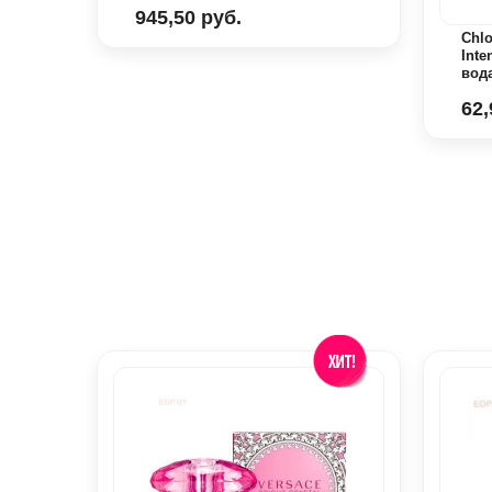
945,50 руб.
Chlo
Int
вод
62,