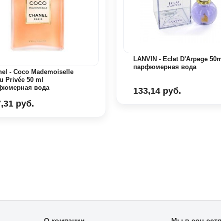
LANVIN - Eclat D'Arpege 50m
парфюмерная вода
el - Coco Mademoiselle
u Privée 50 ml
фюмерная вода
133,14 руб.
,31 руб.
О компании
Мы в соц сет