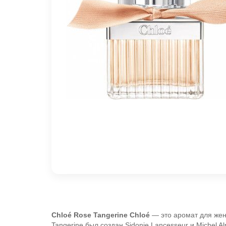
Chloé Rose Tangerine
Chloé
— это аромат для жен
Tangerine был создан Sidonie Lancesseur и Michel 