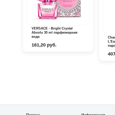
VERSACE - Bright Crystal
Absolu 30 ml парфюмерная
вода
 ml
Chan
L'Ea
161,20 руб.
пар
407
Помощь
Информация