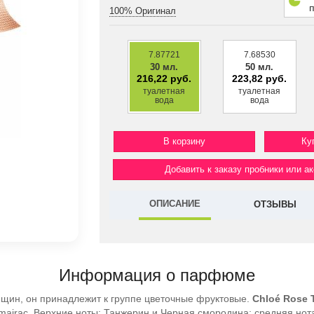
100% Оригинал
7.87721
7.68530
30 мл.
50 мл.
216,22 руб.
223,82 руб.
туалетная
туалетная
вода
вода
Ку
Добавить к заказу пробники или а
ОПИСАНИЕ
ОТЗЫВЫ
Информация о парфюме
щин, он принадлежит к группе цветочные фруктовые.
Chloé Rose 
Almairac. Верхние ноты: Танжерин и Черная смородина; средняя нот