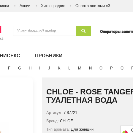
винки
Акции
Хиты продаж
Оплата частями х3
Операторы заня
УНИСЕКС
ПРОБНИКИ
E
F
G
H
I
J
K
L
M
N
O
P
Q
CHLOE - ROSE TANGE
ТУАЛЕТНАЯ ВОДА
Артикул:
7.87721
Бренд:
CHLOE
Тип аромата:
Для женщин