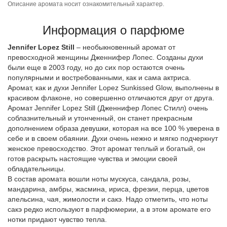
Описание аромата носит ознакомительный характер.
Информация о парфюме
Jennifer Lopez Still
– необыкновенный аромат от
превосходной женщины Дженнифер Лопес. Созданы духи
были еще в 2003 году, но до сих пор остаются очень
популярными и востребованными, как и сама актриса.
Аромат, как и духи Jennifer Lopez Sunkissed Glow, выполнены в
красивом флаконе, но совершенно отличаются друг от друга.
Аромат Jennifer Lopez Still (Дженнифер Лопес Стилл) очень
соблазнительный и утонченный, он станет прекрасным
дополнением образа девушки, которая на все 100 % уверена в
себе и в своем обаянии. Духи очень нежно и мягко подчеркнут
женское превосходство. Этот аромат теплый и богатый, он
готов раскрыть настоящие чувства и эмоции своей
обладательницы.
В состав аромата вошли ноты мускуса, сандала, розы,
мандарина, амбры, жасмина, ириса, фрезии, перца, цветов
апельсина, чая, жимолости и сакэ. Надо отметить, что ноты
сакэ редко используют в парфюмерии, а в этом аромате его
нотки придают чувство тепла.