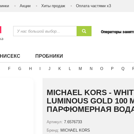
винки
Акции
Хиты продаж
Оплата частями х3
Операторы заня
УНИСЕКС
ПРОБНИКИ
E
F
G
H
I
J
K
L
M
N
O
P
Q
MICHAEL KORS - WHI
LUMINOUS GOLD 100 
ПАРФЮМЕРНАЯ ВОДА
Артикул:
7.6576733
Бренд:
MICHAEL KORS