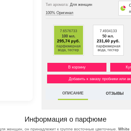
Тип аромата:
Для женщин
100% Оригинал
7.6576733
7.4934133
100 мл.
50 мл.
295,74 руб.
231,60 руб.
парфюмерная
парфюмерная
вода, тестер
вода, тестер
Ку
Добавить к заказу пробники или а
ОПИСАНИЕ
ОТЗЫВЫ
Информация о парфюме
ля женщин, он принадлежит к группе восточные цветочные.
White