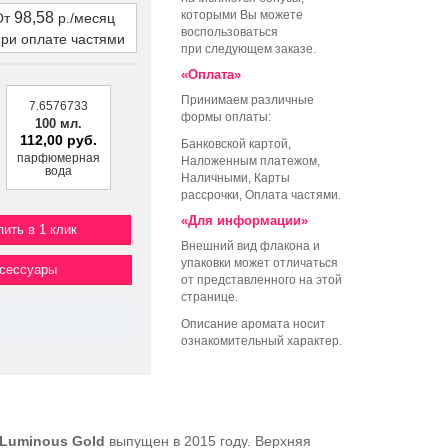
которыми Вы можете
98,58
От
р./месяц
воспользоваться
при оплате частями
при следующем заказе.
«Оплата»
Принимаем различные
7.6576733
формы оплаты:
100 мл.
112,00 руб.
Банковской картой,
парфюмерная
Наложенным платежом,
вода
Наличными, Карты
рассрочки, Оплата частями.
«Для информации»
пить в 1 клик
Внешний вид флакона и
упаковки может отличаться
ксессуары
от представленного на этой
странице.
Описание аромата носит
ознакомительный характер.
 Luminous Gold
выпущен в 2015 году. Верхняя