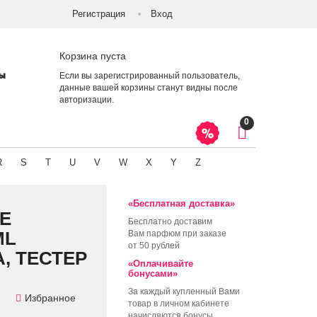
Регистрация
Вход
Корзина пуста
ты
Если вы зарегистрированный пользователь,
данные вашей корзины станут видны после
авторизации
.
0
R
S
T
U
V
W
X
Y
Z
«Бесплатная доставка»
TE
Бесплатно доставим
ML
Вам парфюм при заказе
от 50 рублей
, ТЕСТЕР
«Оплачивайте
бонусами»
За каждый купленный Вами
Избранное
товар в личном кабинете
начисляются бонусы,