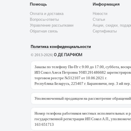
Помощь
Информация
Оплата и доставка
Новости
Вопросы-ответы
Статьи
Управление рассылками
Акции, скидки, подар
Обратная связь
Сертификаты
Политика конфиденциальности
О ДЕ ПАРФЮМ
© 2013-2026|
Заказы по телефону Пн-Пт с 9.00 до 17.00, суббота, воскр
ИП Сокол Алеся Петровна УНП 291486682 зарегистрирова
торговом реестре №512107 от 10.06.2021 г.
Республика Беларусь, 225407 г. Барановичи, пер. 3 ий пер.
Уполномоченный продавцом на рассмотрение обращений 
Номер телефона работников местных исполнительных и р
государственной регистрации ИП Сокол А.П., уполномоч
163 651713