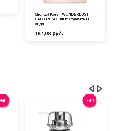
Michael Kors - WONDERLUST
Mich
EAU FRESH 100 ml туалетная
LUMI
вода
парф
187,08 руб.
231