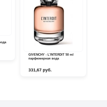
CALV
вода
100m
107
GIVENCHY - L'INTERDIT 50 ml
парфюмерная вода
331,67 руб.