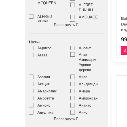
MCQUEEN
ALFRED
DUNHILL
ALFRED
AMOUAGE
Bal
SUNG
ANGEL
Di
Развернуть
SCHLESSER
во
ANNA SUI
ANNAYAKE
99
Ноты
ANNE
ANNICK
FONTAINE
GOUTAL
Абрикос
Абсент
ANTONIO
ANTONIO
Агар
Агава
BANDERAS
MARETTI
Аквилария
Удовое
ARABESQUE
AQUOLINA
дерево
PERFUMES
Азалия
Айва
ARIANA
ARAMIS
GRANDE
Акация
Альдегиды
ARMAND
ARMAF
Амариллис
Амбра
BASI
Амбретта
Амброксан
ATELIER DES
ATELIER
Амирис
Ананас
ORS
MATERI
ATTAR
Ангелика
Анис
AZZARO
COLLECTION
Развернуть
Апельсиновый
BADGLEY
Апельсин
цвет
MISCHKA