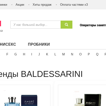
винки
Акции
Хиты продаж
Оплата частями х3
Операторы заня
УНИСЕКС
ПРОБНИКИ
E
F
G
H
I
J
K
L
M
N
O
P
Q
енды BALDESSARINI