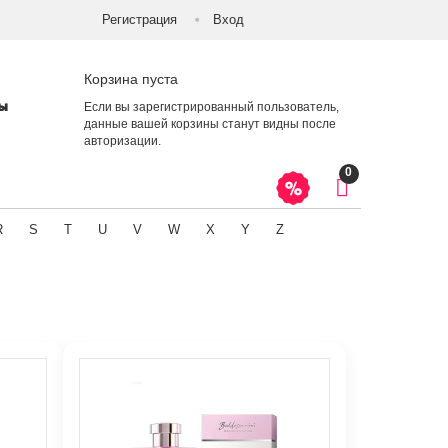
Регистрация
Вход
Корзина пуста
ты
Если вы зарегистрированный пользователь,
данные вашей корзины станут видны после
авторизации
.
0
R
S
T
U
V
W
X
Y
Z