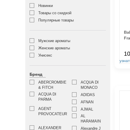
Новинки
Товары со скидкой
Популярные товары
Bal
Fr
Мужские ароматы
Женские ароматы
10
Унисекс
узнат
Бренд
ABERCROMBIE
ACQUA DI
& FITCH
MONACO
ACQUA DI
ADIDAS
PARMA
AFNAN
AGENT
AJMAL
PROVOCATEUR
AL
HARAMAIN
ALEXANDER
Alexandre J