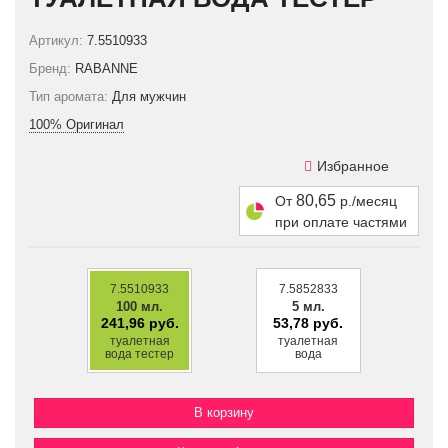
Артикул:
7.5510933
Бренд:
RABANNE
Тип аромата:
Для мужчин
100% Оригинал
Избранное
80,65
От
р./месяц
при оплате частями
7.5510933
7.5852833
100 мл.
5 мл.
241,96 руб.
53,78 руб.
туалетная
туалетная
вода тестер
вода