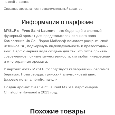
на этой странице.
Описание аромата носит ознакомительный характер.
Информация о парфюме
MYSLF
от
Yves Saint Laurent
– это бодрящий и сложный
фужерный аромат для представителей сильного пола.
Композиция Ив Сен Лоран Майселф помогает раскрыть своё
истинное "
я
", подчеркнуть индивидуальность и превосходный
вкус. Парфюмерная вода создана для тех, кто готов принять
современное понятие мужественности, кто любит интересные
и многогранные ароматы.
В верхних нотах
MYSLF
господствуют калабрийский бергамот,
бергамот. Ноты сердца: тунисский апельсиновый цвет.
Базовые ноты: ambrofix, пачули.
Создан аромат
Yves Saint Laurent MYSLF
парфюмером
Christophe Raynaud
в 2023 году.
Похожие товары